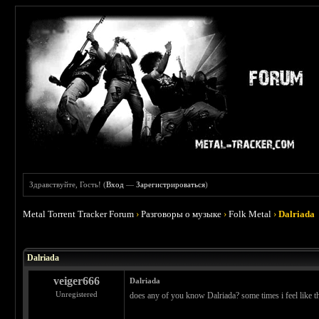
Здравствуйте, Гость! (
Вход
—
Зарегистрироваться
)
Metal Torrent Tracker Forum
›
Разговоры о музыке
›
Folk Metal
›
Dalriada
 1
Dalriada
veiger666
Dalriada
Unregistered
does any of you know Dalriada? some times i feel like th