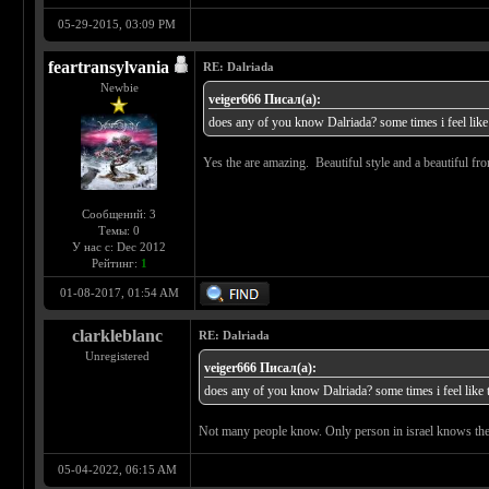
05-29-2015, 03:09 PM
feartransylvania
RE: Dalriada
Newbie
veiger666 Писал(а):
does any of you know Dalriada? some times i feel like 
Yes the are amazing. Beautiful style and a beautiful fro
Сообщений: 3
Темы: 0
У нас с: Dec 2012
Рейтинг:
1
01-08-2017, 01:54 AM
clarkleblanc
RE: Dalriada
Unregistered
veiger666 Писал(а):
does any of you know Dalriada? some times i feel like t
Not many people know. Only person in israel knows t
05-04-2022, 06:15 AM