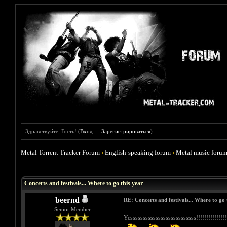
Здравствуйте, Гость! (
Вход
—
Зарегистрироваться
)
Metal Torrent Tracker Forum
›
English-speaking forum
›
Metal music foru
Голосов: 0 - Средняя оценка: 0
1
2
3
4
5
Concerts and festivals... Where to go this year
beernd
RE: Concerts and festivals... Where to go 
Senior Member
Yessssssssssssssssssssssssss!!!!!