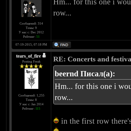
Hm... for this one i wou
row...
Сообщений: 314
Темы: 9
У нас с: Dec 2012
Рейтинг:
51
07-19-2015, 07:18 PM
tears_of_fire
RE: Concerts and festival
Posting Freak
beernd Писал(а):
Hm... for this one i wo
row...
Сообщений: 1,255
Темы: 8
У нас с: Jan 2014
Рейтинг:
115
in the first row there'