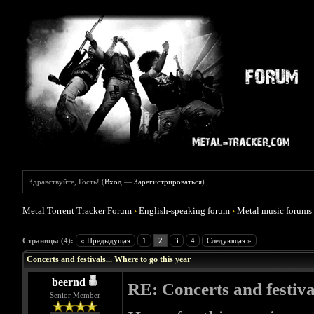
Здравствуйте, Гость! (
Вход
—
Зарегистрироваться
)
Metal Torrent Tracker Forum
›
English-speaking forum
›
Metal music forums
 0
Страницы (4):
« Предыдущая
1
2
3
4
Следующая »
Concerts and festivals... Where to go this year
beernd
RE: Concerts and festival
Senior Member