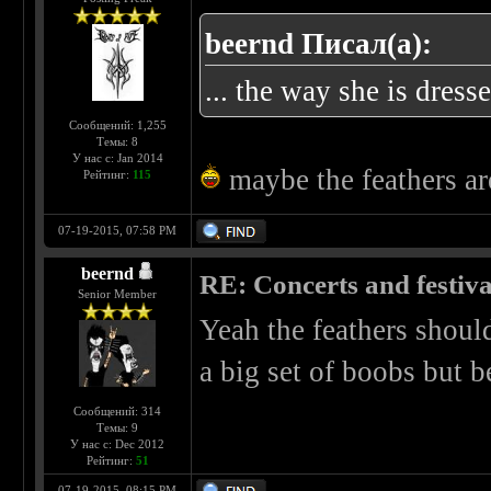
beernd Писал(а):
... the way she is dress
Сообщений: 1,255
Темы: 8
У нас с: Jan 2014
maybe the feathers are 
Рейтинг:
115
07-19-2015, 07:58 PM
beernd
RE: Concerts and festival
Senior Member
Yeah the feathers should
a big set of boobs but b
Сообщений: 314
Темы: 9
У нас с: Dec 2012
Рейтинг:
51
07-19-2015, 08:15 PM