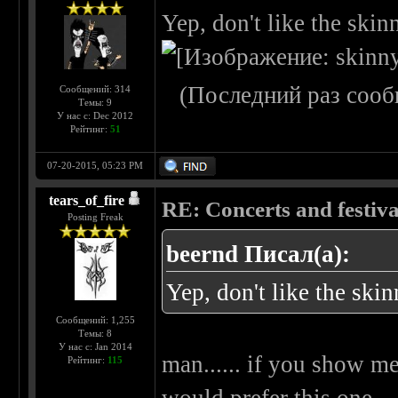
Yep, don't like the skinn
(Последний раз сооб
Сообщений: 314
Темы: 9
У нас с: Dec 2012
Рейтинг:
51
07-20-2015, 05:23 PM
tears_of_fire
RE: Concerts and festival
Posting Freak
beernd Писал(а):
Yep, don't like the skin
Сообщений: 1,255
Темы: 8
У нас с: Jan 2014
man...... if you show me
Рейтинг:
115