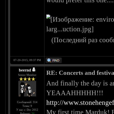
would prefer this one....
(Последний раз сооб
07-20-2015, 09:37 PM
beernd
RE: Concerts and festival
Senior Member
And finally the day i
YEAAAHHHHH!!!
http://www.stonehengef
Сообщений: 314
Темы: 9
У нас с: Dec 2012
My first time Marduk! B
Рейтинг:
51