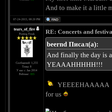
And to make it a little 
07-24-2015, 08:20 PM
tears_of_fire
RE: Concerts and festival
Posting Freak
beernd Писал(а):
And finally the day i
YEAAAHHHHH!!!
Сообщений: 1,255
Темы: 8
У нас с: Jan 2014
Рейтинг:
115
YEEEEHAAAAA
for us