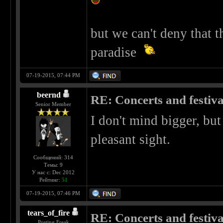
but we can't deny that th
paradise
07-19-2015, 07:44 PM
beernd
RE: Concerts and festival
Senior Member
I don't mind bigger, but
pleasant sight.
Сообщений: 314
Темы: 9
У нас с: Dec 2012
Рейтинг:
51
07-19-2015, 07:46 PM
tears_of_fire
RE: Concerts and festival
Posting Freak