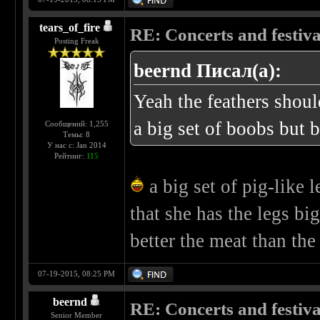
tears_of_fire
RE: Concerts and festival
Posting Freak
beernd Писал(а):
Yeah the feathers shoul
a big set of boobs but b
Сообщений: 1,255
Темы: 8
У нас с: Jan 2014
Рейтинг:
115
a big set of pig-like 
that she has the legs b
better the meat than th
07-19-2015, 08:25 PM
beernd
RE: Concerts and festival
Senior Member