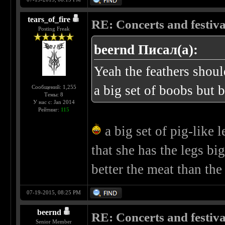
tears_of_fire
RE: Concerts and festival
Posting Freak
beernd Писал(а):
Yeah the feathers shoul
a big set of boobs but b
Сообщений: 1,255
Темы: 8
У нас с: Jan 2014
Рейтинг:
115
a big set of pig-like 
that she has the legs b
better the meat than th
07-19-2015, 08:25 PM
beernd
RE: Concerts and festival
Senior Member