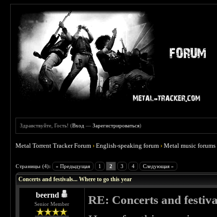
Здравствуйте, Гость! (
Вход
—
Зарегистрироваться
)
Metal Torrent Tracker Forum
›
English-speaking forum
›
Metal music forums
 0
Страницы (4):
« Предыдущая
1
2
3
4
Следующая »
Concerts and festivals... Where to go this year
beernd
RE: Concerts and festival
Senior Member