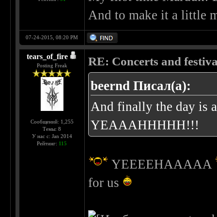
And to make it a little 
07-24-2015, 08:20 PM
tears_of_fire
RE: Concerts and festival
Posting Freak
beernd Писал(а):
And finally the day i
YEAAAHHHHH!!!
Сообщений: 1,255
Темы: 8
У нас с: Jan 2014
Рейтинг:
115
YEEEEHAAAAA
for us