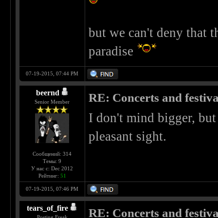
but we can't deny that th
paradise
07-19-2015, 07:44 PM
beernd
RE: Concerts and festival
Senior Member
I don't mind bigger, but
pleasant sight.
Сообщений: 314
Темы: 9
У нас с: Dec 2012
Рейтинг:
51
07-19-2015, 07:46 PM
tears_of_fire
RE: Concerts and festival
Posting Freak