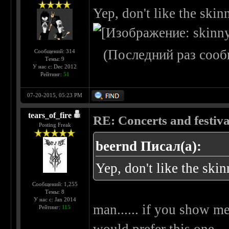
Yep, don't like the skinn
(Последний раз сооб
Сообщений: 314
Темы: 9
У нас с: Dec 2012
Рейтинг:
51
07-20-2015, 05:23 PM
tears_of_fire
RE: Concerts and festival
Posting Freak
beernd Писал(а):
Yep, don't like the skin
Сообщений: 1,255
Темы: 8
У нас с: Jan 2014
man...... if you show me
Рейтинг:
115