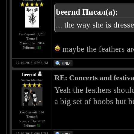
beernd Писал(а):
... the way she is dress
Сообщений: 1,255
Темы: 8
У нас с: Jan 2014
maybe the feathers are 
Рейтинг:
115
07-19-2015, 07:58 PM
beernd
RE: Concerts and festival
Senior Member
Yeah the feathers should
a big set of boobs but b
Сообщений: 314
Темы: 9
У нас с: Dec 2012
Рейтинг:
51
07-19-2015, 08:15 PM