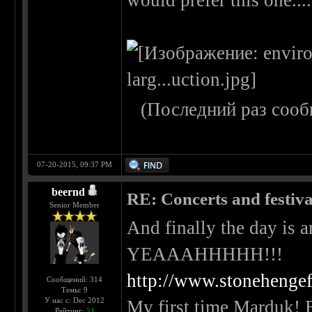
would prefer this one....
(Последний раз сооб
07-20-2015, 09:37 PM
beernd
RE: Concerts and festival
Senior Member
And finally the day i
YEAAAHHHHH!!!
http://www.stonehengef
Сообщений: 314
Темы: 9
У нас с: Dec 2012
My first time Marduk! B
Рейтинг:
51