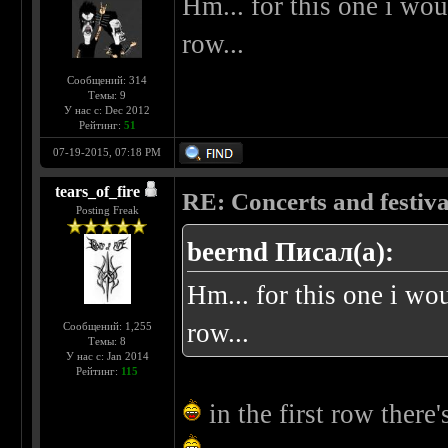
Hm... for this one i wou
row...
Сообщений: 314
Темы: 9
У нас с: Dec 2012
Рейтинг:
51
07-19-2015, 07:18 PM
tears_of_fire
RE: Concerts and festival
Posting Freak
beernd Писал(а):
Hm... for this one i wo
row...
Сообщений: 1,255
Темы: 8
У нас с: Jan 2014
Рейтинг:
115
in the first row there'