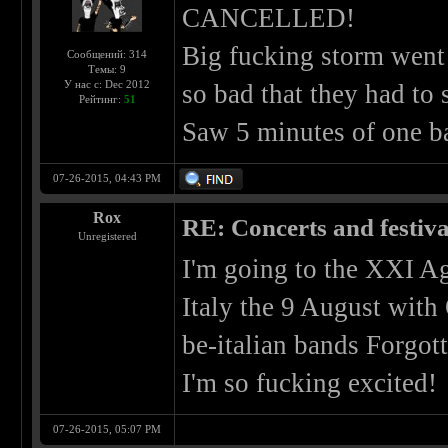
CANCELLED!
Big fucking storm went 
Сообщений: 314
Темы: 9
У нас с: Dec 2012
so bad that they had to 
Рейтинг:
51
Saw 5 minutes of one b
07-26-2015, 04:43 PM
Rox
RE: Concerts and festival
Unregistered
I'm going to the XXI Ag
Italy the 9 August with
be-italian bands Forgo
I'm so fucking excited!
07-26-2015, 05:07 PM