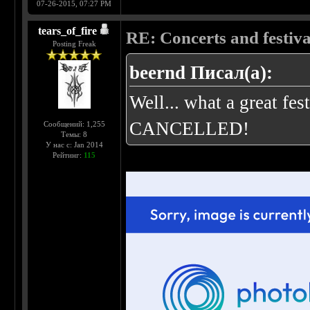
07-26-2015, 07:27 PM
tears_of_fire
RE: Concerts and festival
Posting Freak
beernd Писал(а):
Well... what a great fe
CANCELLED!
Сообщений: 1,255
Темы: 8
У нас с: Jan 2014
Рейтинг:
115