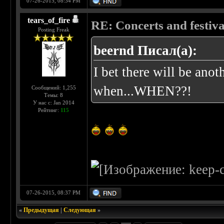
07-26-2015, 08:34 PM
tears_of_fire
RE: Concerts and festival
Posting Freak
beernd Писал(а):
I bet there will be anot
when...WHEN??!
Сообщений: 1,255
Темы: 8
У нас с: Jan 2014
Рейтинг:
115
07-26-2015, 08:37 PM
«
Предыдущая
|
Следующая
»