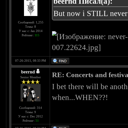
beernd Писал(а):
But now i STILL neve
Сообщений: 1,255
Темы: 8
У нас с: Jan 2014
Рейтинг:
115
07-26-2015, 08:33 PM
beernd
RE: Concerts and festival
Senior Member
I bet there will be anot
when...WHEN??!
Сообщений: 314
Темы: 9
У нас с: Dec 2012
Рейтинг:
51