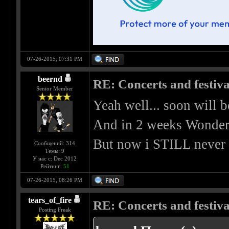
07-26-2015, 07:31 PM
beernd
RE: Concerts and festival
Senior Member
Yeah well... soon will 
And in 2 weeks Wonderl
But now i STILL neve
Сообщений: 314
Темы: 9
У нас с: Dec 2012
Рейтинг:
51
07-26-2015, 08:26 PM
tears_of_fire
RE: Concerts and festival
Posting Freak