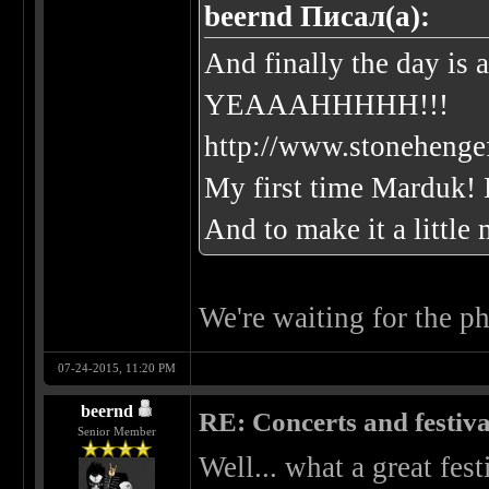
beernd Писал(а):
And finally the day i
YEAAAHHHHH!!!
http://www.stonehengef
My first time Marduk! B
And to make it a little 
We're waiting for the p
07-24-2015, 11:20 PM
beernd
RE: Concerts and festival
Senior Member
Well... what a great fes