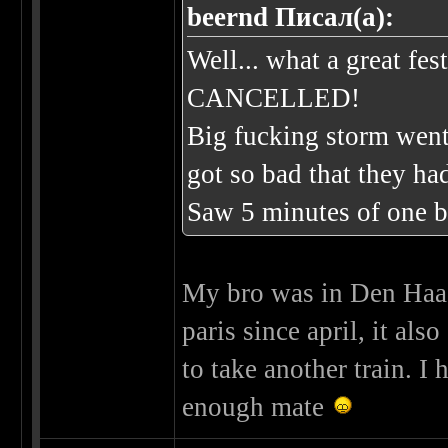
beernd Писал(а):
Well... what a great fe
CANCELLED!
Big fucking storm went
got so bad that they had
Saw 5 minutes of one 
My bro was in Den Haag
paris since april, it al
to take another train. I
enough mate