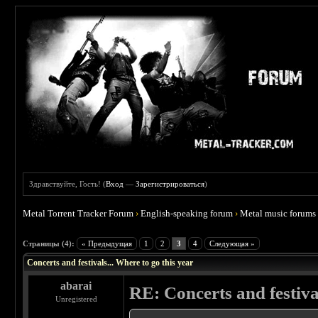
Здравствуйте, Гость! (
Вход
—
Зарегистрироваться
)
Metal Torrent Tracker Forum
›
English-speaking forum
›
Metal music forums
 0
Страницы (4):
« Предыдущая
1
2
3
4
Следующая »
Concerts and festivals... Where to go this year
abarai
RE: Concerts and festival
Unregistered