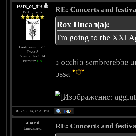
tears_of_fire
RE: Concerts and festival
Posting Freak
Rox Писал(а):
I'm going to the XXI A
Сообщений: 1,255
Темы: 8
У нас с: Jan 2014
a occhio sembrerebbe un
Рейтинг:
115
ossa
07-26-2015, 05:37 PM
abarai
RE: Concerts and festival
Unregistered