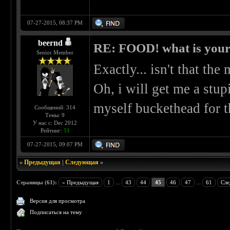
07-27-2015, 08:37 PM
beernd
RE: FOOD! what is your 
Senior Member
Exactly... isn't that the
Oh, i will get me a stup
myself buckethead for th
Сообщений: 314
Темы: 9
У нас с: Dec 2012
Рейтинг:
51
07-27-2015, 09:07 PM
«
Предыдущая
|
Следующая
»
Страницы (61):
« Предыдущая
1
...
43
44
45
46
47
...
61
Сле
Версия для просмотра
Подписаться на тему