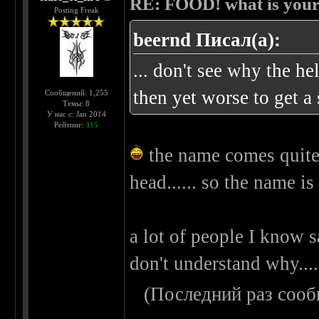
RE: FOOD! what is your 
Posting Freak
beernd Писал(а):
... don't see why the he
then yet worse to get a
Сообщений: 1,255
Темы: 8
У нас с: Jan 2014
Рейтинг:
115
the name comes quite 
head...... so the name 
a lot of people I know sa
don't understand why....
(Последний раз сооб