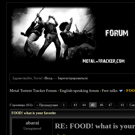
Здравствуйте, Гость! (
Вход
—
Зарегистрироваться
)
Metal Torrent Tracker Forum
›
English-speaking forum
›
Free talks
›
FOOD
 4
Страницы (61):
« Предыдущая
1
...
43
44
45
46
47
...
61
Сле
FOOD! what is your favorite
abarai
RE: FOOD! what is your 
Unregistered