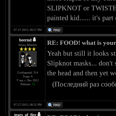
SLIPKNOT or TWISTED 
painted kid...... it's par
07-27-2015, 08:27 PM
beernd
RE: FOOD! what is your 
Senior Member
Yeah but still it looks s
Slipknot masks... don't 
the head and then yet w
Сообщений: 314
Темы: 9
У нас с: Dec 2012
(Последний раз сооб
Рейтинг:
51
07-27-2015, 08:32 PM
tears_of_fire