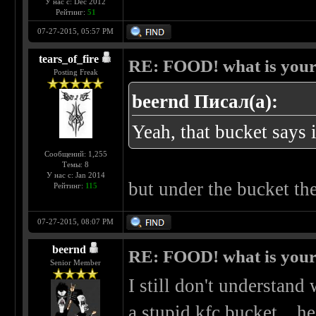
У нас с: Dec 2012
Рейтинг:
51
07-27-2015, 05:57 PM
tears_of_fire
RE: FOOD! what is your 
Posting Freak
beernd Писал(а):
Yeah, that bucket says i
Сообщений: 1,255
Темы: 8
У нас с: Jan 2014
but under the bucket the
Рейтинг:
115
07-27-2015, 08:07 PM
beernd
RE: FOOD! what is your 
Senior Member
I still don't understand
a stupid kfc bucket... he