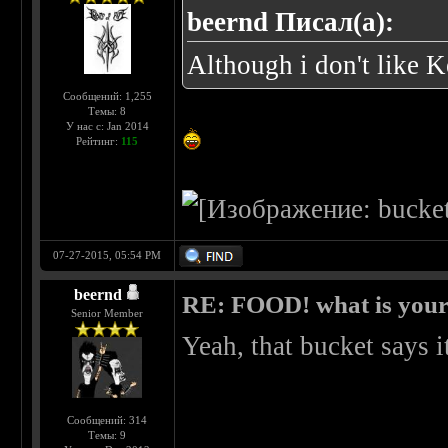
beernd Писал(а):
Although i don't like 
Сообщений: 1,255
Темы: 8
У нас с: Jan 2014
Рейтинг:
115
07-27-2015, 05:54 PM
beernd
RE: FOOD! what is your 
Senior Member
Yeah, that bucket says i
Сообщений: 314
Темы: 9