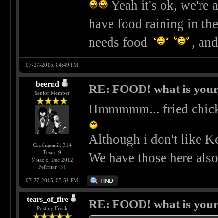
Yeah it's ok, we're 
have food raining in th
needs food
, an
07-27-2015, 04:49 PM
beernd
RE: FOOD! what is your 
Senior Member
Hmmmmm... fried chicken
Although i don't like K
Сообщений: 314
Темы: 9
We have those here also
У нас с: Dec 2012
Рейтинг:
51
07-27-2015, 05:51 PM
tears_of_fire
RE: FOOD! what is your 
Posting Freak