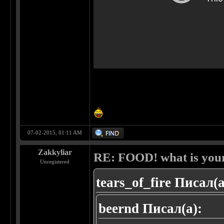
07-02-2015, 01:11 AM
Zakkyliar
RE: FOOD! what is your
Unregistered
tears_of_fire Писал(а
beernd Писал(а):