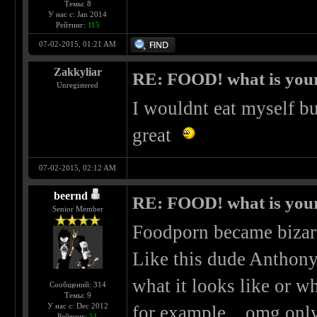
Темы: 8
У нас с: Jan 2014
Рейтинг:
115
07-02-2015, 01:21 AM
Zakkyliar
RE: FOOD! what is your
Unregistered
I wouldnt eat myself b
great
07-02-2015, 02:12 AM
beernd
RE: FOOD! what is your
Senior Member
Foodporn became bizar
Like this dude Anthony 
what it looks like or wh
Сообщений: 314
Темы: 9
У нас с: Dec 2012
for example... omg on
Рейтинг:
51