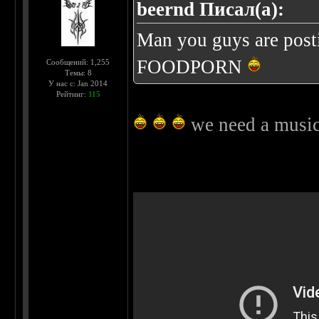
beernd Писал(а):
Man you guys are posti
FOODPORN
Сообщений: 1,255
Темы: 8
У нас с: Jan 2014
Рейтинг:
115
we need a musical