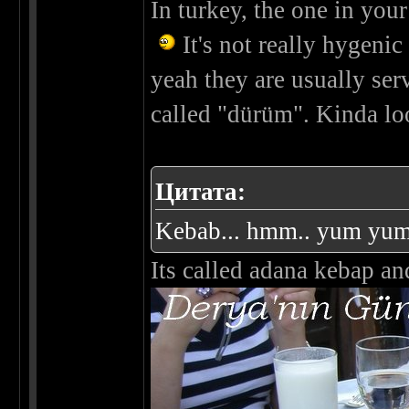
In turkey, the one in your
It's not really hygenic
yeah they are usually serv
called "dürüm". Kinda loo
Цитата:
Kebab... hmm.. yum yum 
Its called adana kebap and