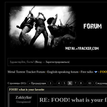
Здравствуйте, Гость! (
Вход
—
Зарегистрироваться
)
Metal Torrent Tracker Forum
›
English-speaking forum
›
Free talks
›
FOOD
 4
Страницы (61):
« Предыдущая
1
...
4
5
6
7
8
...
61
Следующа
FOOD! what is your favorite
Zakkyliar
RE: FOOD! what is your f
Unregistered