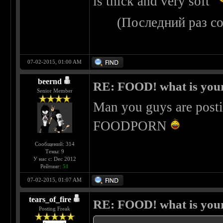
is thick and very soft
(Последний раз с
07-02-2015, 01:00 AM
beernd
RE: FOOD! what is your
Senior Member
Man you guys are postin
FOODPORN
Сообщений: 314
Темы: 9
У нас с: Dec 2012
Рейтинг:
51
07-02-2015, 01:07 AM
tears_of_fire
RE: FOOD! what is your
Posting Freak