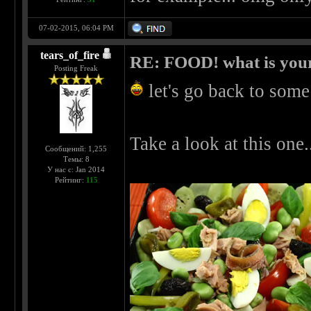
07-02-2015, 06:04 PM
tears_of_fire
RE: FOOD! what is your
Posting Freak
let's go back to som
Take a look at this one..
Сообщений: 1,255
Темы: 8
У нас с: Jan 2014
Рейтинг:
115