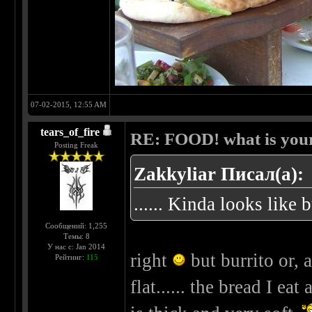
07-02-2015, 12:55 AM
tears_of_fire
RE: FOOD! what is your
Posting Freak
Zakkyliar Писал(а):
...... Kinda looks like 
Сообщений: 1,255
Темы: 8
У нас с: Jan 2014
right
but burrito or, 
Рейтинг:
115
flat...... the bread I e