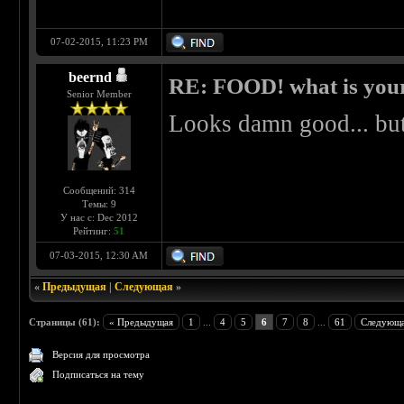
07-02-2015, 11:23 PM
beernd
RE: FOOD! what is your
Senior Member
Looks damn good... but 
Сообщений: 314
Темы: 9
У нас с: Dec 2012
Рейтинг:
51
07-03-2015, 12:30 AM
«
Предыдущая
|
Следующая
»
Страницы (61):
« Предыдущая
1
...
4
5
6
7
8
...
61
Следующа
Версия для просмотра
Подписаться на тему