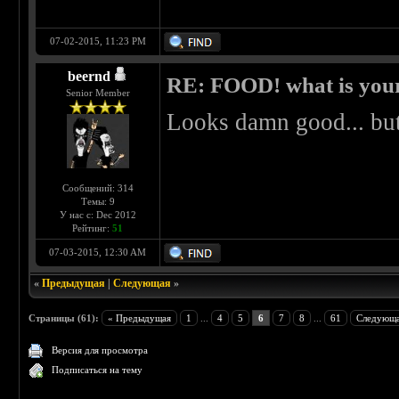
07-02-2015, 11:23 PM
beernd
RE: FOOD! what is your
Senior Member
Looks damn good... but 
Сообщений: 314
Темы: 9
У нас с: Dec 2012
Рейтинг:
51
07-03-2015, 12:30 AM
«
Предыдущая
|
Следующая
»
Страницы (61):
« Предыдущая
1
...
4
5
6
7
8
...
61
Следующа
Версия для просмотра
Подписаться на тему