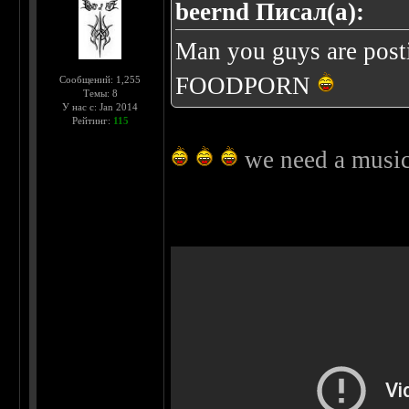
beernd Писал(а):
Man you guys are posti
FOODPORN
Сообщений: 1,255
Темы: 8
У нас с: Jan 2014
Рейтинг:
115
we need a musical