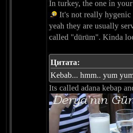
In turkey, the one in your
It's not really hygenic
yeah they are usually serv
called "dürüm". Kinda loo
Цитата:
Kebab... hmm.. yum yum 
Its called adana kebap and