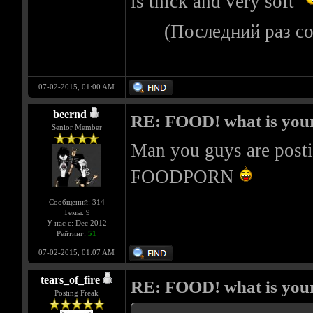
is thick and very soft
(Последний раз с
07-02-2015, 01:00 AM
beernd
RE: FOOD! what is your
Senior Member
Man you guys are postin
FOODPORN
Сообщений: 314
Темы: 9
У нас с: Dec 2012
Рейтинг:
51
07-02-2015, 01:07 AM
tears_of_fire
RE: FOOD! what is your
Posting Freak