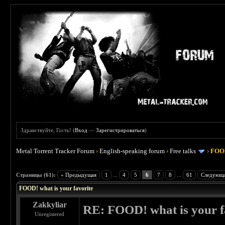
Здравствуйте, Гость! (
Вход
—
Зарегистрироваться
)
Metal Torrent Tracker Forum
›
English-speaking forum
›
Free talks
›
FOOD
 4
Страницы (61):
« Предыдущая
1
...
4
5
6
7
8
...
61
Следующа
FOOD! what is your favorite
Zakkyliar
RE: FOOD! what is your f
Unregistered