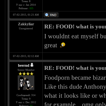
Темы: 8
У нас с: Jan 2014
Рейтинг:
115
07-02-2015, 01:21 AM
Zakkyliar
RE: FOOD! what is your
Unregistered
I wouldnt eat myself b
great
07-02-2015, 02:12 AM
beernd
RE: FOOD! what is your
Senior Member
Foodporn became bizar
Like this dude Anthony 
what it looks like or wh
Сообщений: 314
Темы: 9
У нас с: Dec 2012
for example... omg on
Рейтинг:
51