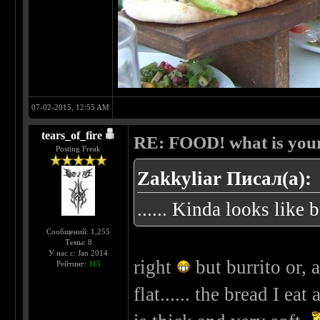
07-02-2015, 12:55 AM
tears_of_fire
RE: FOOD! what is your
Posting Freak
Zakkyliar Писал(а):
...... Kinda looks like 
Сообщений: 1,255
Темы: 8
У нас с: Jan 2014
right
but burrito or, 
Рейтинг:
115
flat...... the bread I e