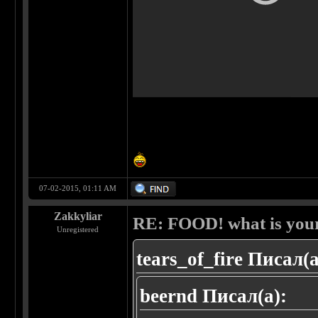
07-02-2015, 01:11 AM
Zakkyliar
RE: FOOD! what is your
Unregistered
tears_of_fire Писал(а
beernd Писал(а):