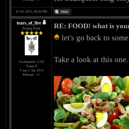
07-02-2015, 06:04 PM
tears_of_fire
RE: FOOD! what is your
Posting Freak
let's go back to som
Take a look at this one..
Сообщений: 1,255
Темы: 8
У нас с: Jan 2014
Рейтинг:
115