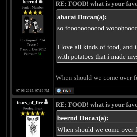
beernd
RE: FOOD! what is your favo
Senior Member
abarai Писал(а):
so fooooooooood wooohoooo
Сообщений: 314
Темы: 9
I love all kinds of food, and 
У нас с: Dec 2012
Рейтинг:
51
with potatoes that i made my
When should we come over f
07-08-2015, 07:19 PM
tears_of_fire
RE: FOOD! what is your favo
Posting Freak
beernd Писал(а):
When should we come over f