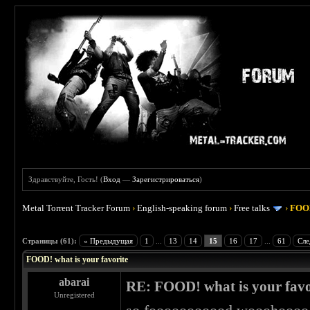
Здравствуйте, Гость! (
Вход
—
Зарегистрироваться
)
Metal Torrent Tracker Forum
›
English-speaking forum
›
Free talks
›
FOOD
 4
Страницы (61):
« Предыдущая
1
...
13
14
15
16
17
...
61
Сле
FOOD! what is your favorite
abarai
RE: FOOD! what is your favo
Unregistered