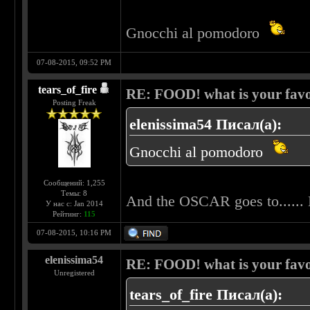
Gnocchi al pomodoro
07-08-2015, 09:52 PM
tears_of_fire
RE: FOOD! what is your favo
Posting Freak
elenissima54 Писал(а):
Gnocchi al pomodoro
Сообщений: 1,255
Темы: 8
And the OSCAR goes to....
У нас с: Jan 2014
Рейтинг:
115
07-08-2015, 10:16 PM
elenissima54
RE: FOOD! what is your favo
Unregistered
tears_of_fire Писал(а):