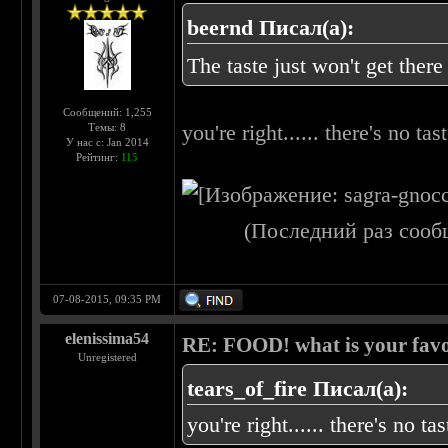
beernd Писал(а):
The taste just won't get there
Сообщений: 1,255
you're right...... there's no tast
Темы: 8
У нас с: Jan 2014
Рейтинг:
115
(Последний раз сооб
07-08-2015, 09:35 PM
elenissima54
RE: FOOD! what is your favo
Unregistered
tears_of_fire Писал(а):
you're right...... there's no tas