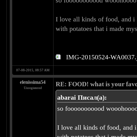
so fooooooooood wooohoooo!
I love all kinds of food, and 
with potatoes that i made mys
IMG-20150524-WA0037.
07-08-2015, 08:57 AM
elenissima54
RE: FOOD! what is your favo
Unregistered
abarai Писал(а):
so fooooooooood wooohoooo
I love all kinds of food, and 
with potatoes that i made my