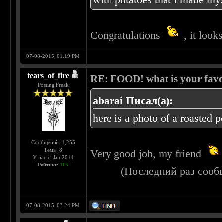
Congratulations
, it look
07-08-2015, 01:19 PM
tears_of_fire
RE: FOOD! what is your favo
Posting Freak
abarai Писал(а):
here is a photo of a roasted 
Сообщений: 1,255
Темы: 8
Very good job, my friend
У нас с: Jan 2014
Рейтинг:
115
(Последний раз сооб
07-08-2015, 03:24 PM