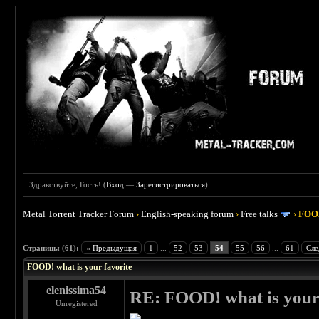
Здравствуйте, Гость! (
Вход
—
Зарегистрироваться
)
Metal Torrent Tracker Forum
›
English-speaking forum
›
Free talks
›
FOOD
 4
Страницы (61):
« Предыдущая
1
...
52
53
54
55
56
...
61
Сле
FOOD! what is your favorite
elenissima54
RE: FOOD! what is your 
Unregistered