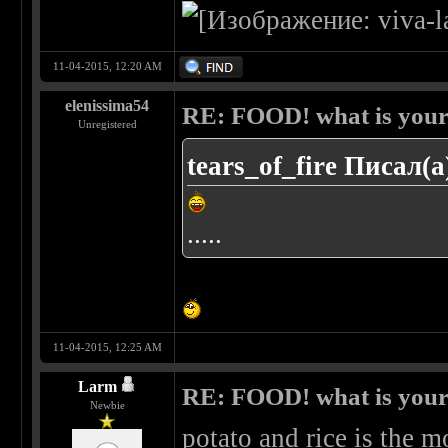
11-04-2015, 12:20 AM
elenissima54
RE: FOOD! what is your 
Unregistered
tears_of_fire Писал(а
.....
11-04-2015, 12:25 AM
Larm
RE: FOOD! what is your 
Newbie
potato and rice is the m