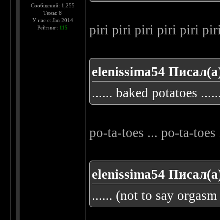
Сообщений: 1,255
Темы: 8
У нас с: Jan 2014
piri piri piri piri piri pir
Рейтинг:
115
elenissima54 Писал(а
...... baked potatoes .....
po-ta-toes ... po-ta-toes 
elenissima54 Писал(а
...... (not to say orgas