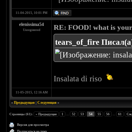
11-04-2015, 10:01 PM
elenissima54
RE: FOOD! what is your 
Unregistered
tears_of_fire Писал(а
Insalata di riso
11-05-2015, 12:16 AM
«
Предыдущая
|
Следующая
»
Страницы (61):
« Предыдущая
1
...
52
53
54
55
56
...
61
Сле
Версия для просмотра
Подписаться на тему