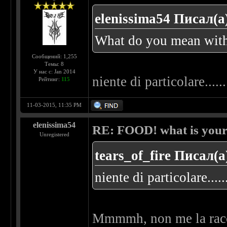
elenissima54 Писал(а
What do you mean with
Сообщений: 1,255
Темы: 8
У нас с: Jan 2014
niente di particolare.....
Рейтинг:
115
11-03-2015, 11:35 PM
elenissima54
RE: FOOD! what is your 
Unregistered
tears_of_fire Писал(а
niente di particolare....
Mmmmh, non me la racc