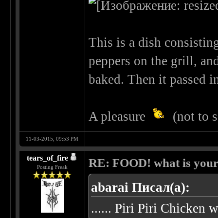
This is a dish consistin
peppers on the grill, a
baked. Then it passed in
A pleasure
(not to 
11-03-2015, 09:53 PM
tears_of_fire
RE: FOOD! what is your 
Posting Freak
abarai Писал(а):
...... Piri Piri Chicke