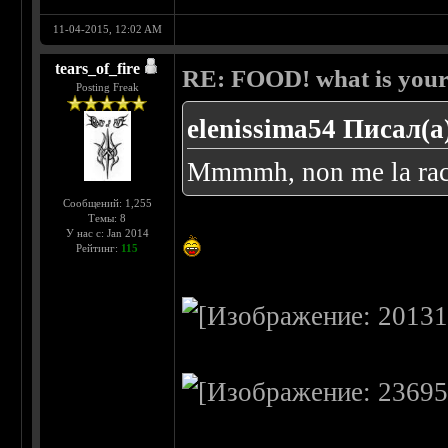
11-04-2015, 12:02 AM
tears_of_fire
RE: FOOD! what is your 
Posting Freak
elenissima54 Писал(а
Mmmmh, non me la rac
Сообщений: 1,255
Темы: 8
У нас с: Jan 2014
Рейтинг:
115