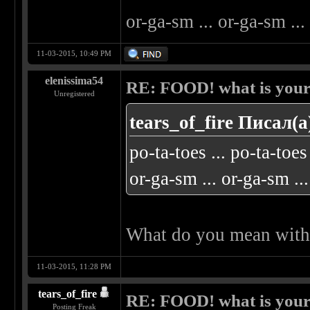
or-ga-sm ... or-ga-sm ...
11-03-2015, 10:49 PM
elenissima54
RE: FOOD! what is your 
Unregistered
tears_of_fire Писал(а
po-ta-toes ... po-ta-toes 
or-ga-sm ... or-ga-sm ..
What do you mean with 
11-03-2015, 11:28 PM
tears_of_fire
RE: FOOD! what is your 
Posting Freak