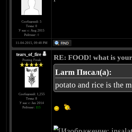
Сообщений: 5
Темы: 0
У нас с: Aug 2015
Рейтинг:
0
11-04-2015, 09:48 PM
tears_of_fire
RE: FOOD! what is your 
Posting Freak
Larm Писал(а):
potato and rice is the m
Сообщений: 1,255
Темы: 8
У нас с: Jan 2014
Рейтинг:
115