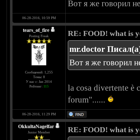
Вот я же говорил н
06-28-2016, 10:59 PM
tears_of_fire
RE: FOOD! what is yo
Posting Freak
mr.doctor Писал(а
Вот я же говорил н
Сообщений: 1,255
Темы: 8
У нас с: Jan 2014
la cosa divertente è
Рейтинг:
115
forum"......
06-28-2016, 11:29 PM
OkkultaNagelfar
RE: FOOD! what is yo
Junior Member