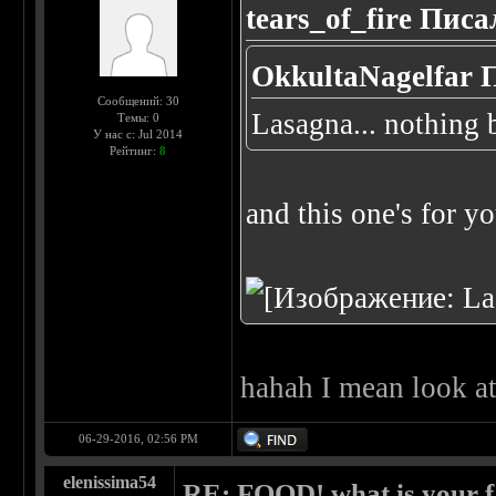
tears_of_fire Писа
OkkultaNagelfar 
Сообщений: 30
Lasagna... nothing 
Темы: 0
У нас с: Jul 2014
Рейтинг:
8
and this one's for y
hahah I mean look at 
06-29-2016, 02:56 PM
elenissima54
RE: FOOD! what is your f