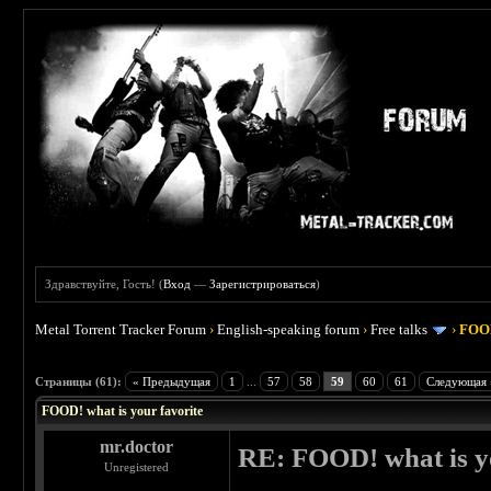
Здравствуйте, Гость! (
Вход
—
Зарегистрироваться
)
Metal Torrent Tracker Forum
›
English-speaking forum
›
Free talks
›
FOOD
 4
Страницы (61):
« Предыдущая
1
...
57
58
59
60
61
Следующая 
FOOD! what is your favorite
mr.doctor
RE: FOOD! what is yo
Unregistered