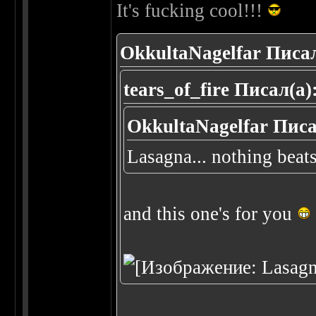
It's fucking cool!!!
OkkultaNagelfar Писал
tears_of_fire Писал(а)
OkkultaNagelfar Писа
Lasagna... nothing beat
and this one's for you