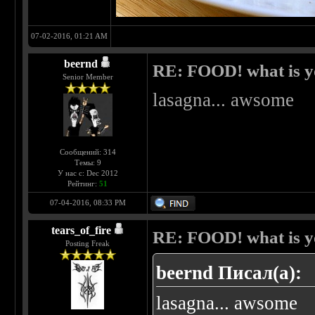
07-02-2016, 01:21 AM
beernd
RE: FOOD! what is yo
Senior Member
lasagna... awsome
Сообщений: 314
Темы: 9
У нас с: Dec 2012
Рейтинг:
51
07-04-2016, 08:33 PM
tears_of_fire
RE: FOOD! what is yo
Posting Freak
beernd Писал(а):
lasagna... awsome