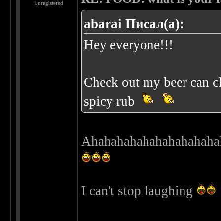
Unregistered
abarai Писал(а):
Hey everyone!!!
Check out my beer can ch
spicy rub
Ahahahahahahahahahaha
I can't stop laughing