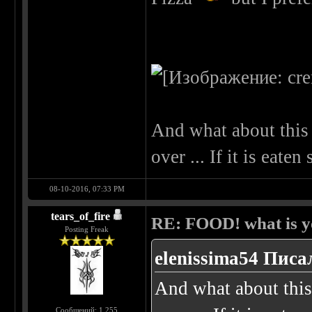
And what about this 
over ... If it is eate
08-10-2016, 07:33 PM
tears_of_fire
RE: FOOD! what is yo
Posting Freak
elenissima54 Писал
And what about this
Сообщений: 1,255