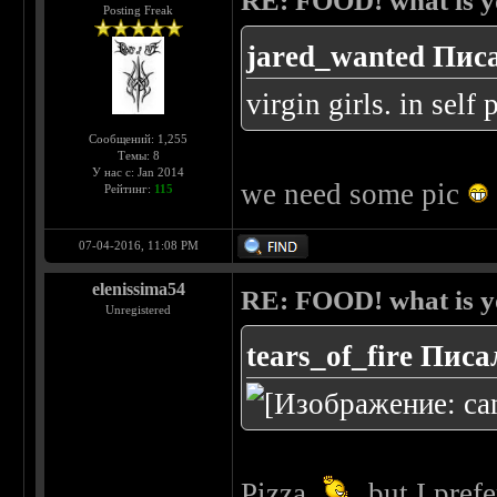
RE: FOOD! what is yo
Posting Freak
jared_wanted Писа
virgin girls. in sel
Сообщений: 1,255
Темы: 8
У нас с: Jan 2014
we need some pic
Рейтинг:
115
07-04-2016, 11:08 PM
elenissima54
RE: FOOD! what is yo
Unregistered
tears_of_fire Писа
Pizza
but I pref