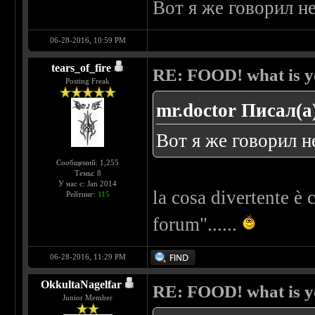
Вот я же говорил н
06-28-2016, 10:59 PM
tears_of_fire
RE: FOOD! what is yo
Posting Freak
mr.doctor Писал(а
Вот я же говорил н
Сообщений: 1,255
Темы: 8
У нас с: Jan 2014
la cosa divertente è
Рейтинг:
115
forum"......
06-28-2016, 11:29 PM
OkkultaNagelfar
RE: FOOD! what is yo
Junior Member