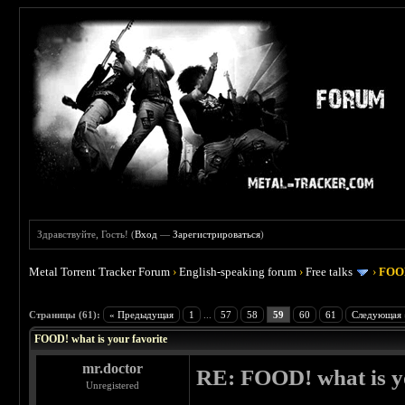
Здравствуйте, Гость! (
Вход
—
Зарегистрироваться
)
Metal Torrent Tracker Forum
›
English-speaking forum
›
Free talks
›
FOOD
 4
Страницы (61):
« Предыдущая
1
...
57
58
59
60
61
Следующая 
FOOD! what is your favorite
mr.doctor
RE: FOOD! what is yo
Unregistered