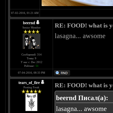
07-02-2016, 01:21 AM
beernd
RE: FOOD! what is yo
Senior Member
lasagna... awsome
Сообщений: 314
Темы: 9
У нас с: Dec 2012
Рейтинг:
51
07-04-2016, 08:33 PM
tears_of_fire
RE: FOOD! what is yo
Posting Freak
beernd Писал(а):
lasagna... awsome