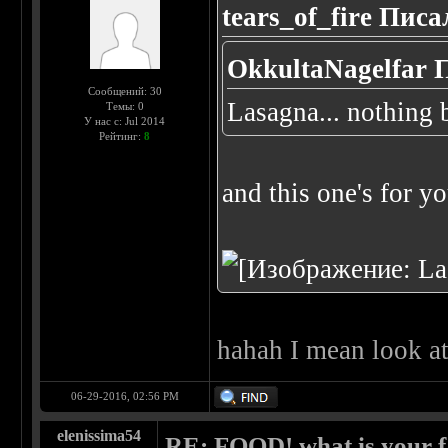
tears_of_fire Писа
OkkultaNagelfar 
Сообщений: 30
Lasagna... nothing 
Темы: 0
У нас с: Jul 2014
Рейтинг:
8
and this one's for y
hahah I mean look at 
06-29-2016, 02:56 PM
elenissima54
RE: FOOD! what is your f