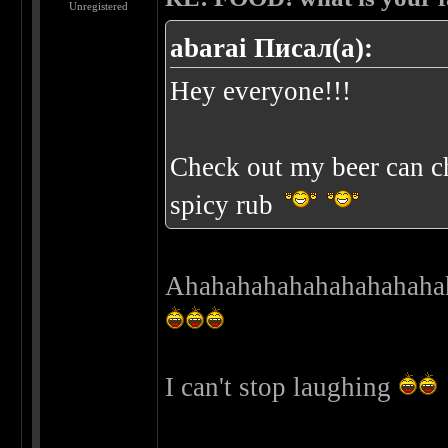
Unregistered
abarai Писал(а):
Hey everyone!!!
Check out my beer can ch
spicy rub
Ahahahahahahahahahaha
I can't stop laughing