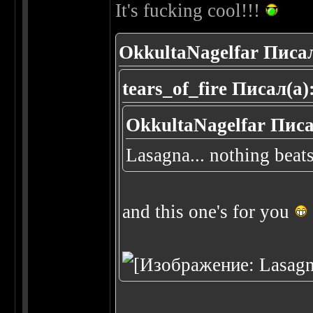
It's fucking cool!!!
OkkultaNagelfar Писал
tears_of_fire Писал(а)
OkkultaNagelfar Писа
Lasagna... nothing beat
and this one's for you