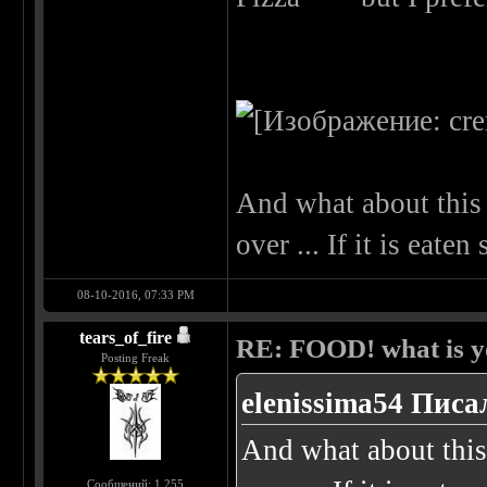
And what about this 
over ... If it is eate
08-10-2016, 07:33 PM
tears_of_fire
RE: FOOD! what is yo
Posting Freak
elenissima54 Писал
And what about this
Сообщений: 1,255