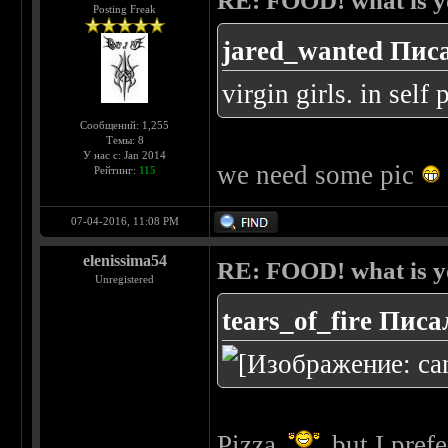
RE: FOOD! what is yo
Posting Freak
jared_wanted Писа
virgin girls. in sel
Сообщений: 1,255
Темы: 8
У нас с: Jan 2014
we need some pic
Рейтинг:
115
07-04-2016, 11:08 PM
elenissima54
RE: FOOD! what is yo
Unregistered
tears_of_fire Писа
Pizza
but I pref