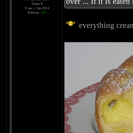
over ... If it is eat
Темы: 8
У нас с: Jan 2014
Рейтинг:
115
everything crea