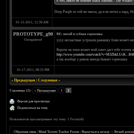
А что, никто не помнит Black Sabbath - The Wizard?
Deep Purple из той же пьесы, да и не метал а хард, Н
01-15-2011, 12:30 AM
PROTOTYPE_g90
RE: metall и губная гормошка
Unregistered
уууу несчастные устроили рамашку блин может-нем
Короче на лови может мой совет даст тебе толчек 
http://www.youtube.com/watch?v=M3ZhkLUcK...B4
а так вообще у рамов иногда бывает гормошка
01-17-2011, 08:53 PM
«
Предыдущая
|
Следующая
»
Страницы (2):
« Предыдущая
1
2
Версия для просмотра
Подписаться на тему
Пользователи просматривают эту тему: 1 Гость(ей)
|
Обратная связь
|
Metal Torrent Tracker Forum
|
Вернуться к началу
|
|
Лёгкий режи