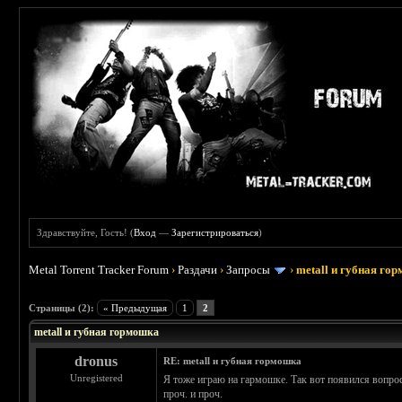
Здравствуйте, Гость! (
Вход
—
Зарегистрироваться
)
Metal Torrent Tracker Forum
›
Раздачи
›
Запросы
›
metall и губная го
 5
Страницы (2):
« Предыдущая
1
2
metall и губная гормошка
dronus
RE: metall и губная гормошка
Unregistered
Я тоже играю на гармошке. Так вот появился вопро
проч. и проч.