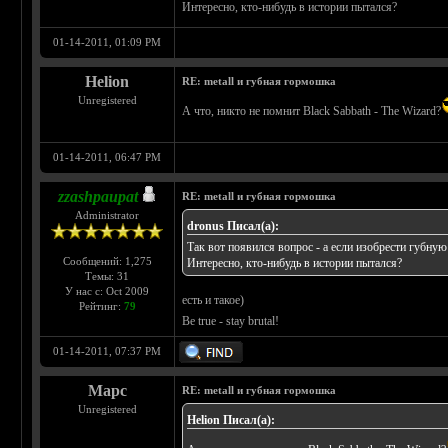
Интересно, кто-нибудь в истории пытался?
01-14-2011, 01:09 PM
Helion
RE: metall и губная гормошка
Unregistered
А что, никто не помнит Black Sabbath - The Wizard?
01-14-2011, 06:47 PM
zzashpaupat
RE: metall и губная гормошка
Administrator
dronus Писал(а):
Так вот появился вопрос - а если изобрести губну
Сообщений: 1,275
Интересно, кто-нибудь в истории пытался?
Темы: 31
У нас с: Oct 2009
есть и такое)
Рейтинг:
79
Be true - stay brutal!
01-14-2011, 07:37 PM
Марс
RE: metall и губная гормошка
Unregistered
Helion Писал(а):