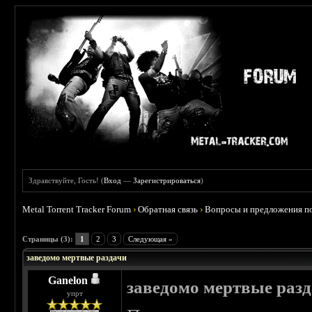
Здравствуйте, Гость! (
Вход
—
Зарегистрироваться
)
Metal Torrent Tracker Forum
›
Обратная связь
›
Вопросы и предложения по
 0
Страницы (3):
1
2
3
Следующая »
заведомо мертвые раздачи
Ganelon
заведомо мертвые раз
упрт