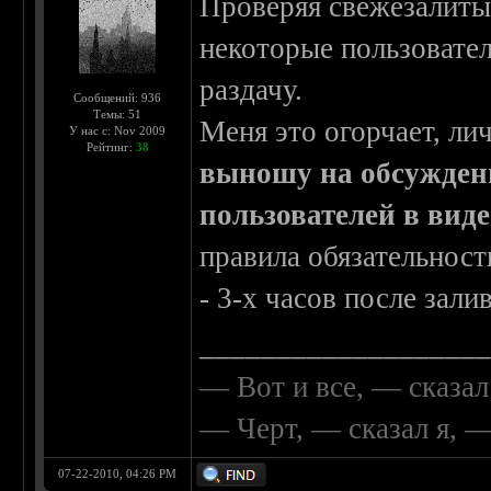
Проверяя свежезалиты
некоторые пользовател
раздачу.
Сообщений: 936
Темы: 51
Меня это огорчает, лич
У нас с: Nov 2009
Рейтинг:
38
выношу на обсужден
пользователей в вид
правила обязательност
- 3-х часов после зали
__________________
— Вот и все, — сказал
— Черт, — сказал я, 
07-22-2010, 04:26 PM