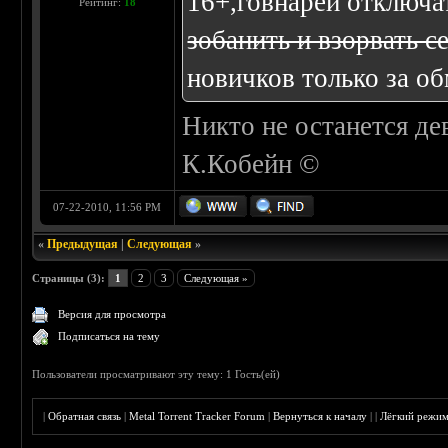
16+,говнарей отключа
Рейтинг:
18
зобанить и взорвать с
новичков только за об
Никто не останется де
К.Кобейн ©
07-22-2010, 11:56 PM
«
Предыдущая
|
Следующая
»
Страницы (3):
1
2
3
Следующая »
Версия для просмотра
Подписаться на тему
Пользователи просматривают эту тему: 1 Гость(ей)
|
Обратная связь
|
Metal Torrent Tracker Forum
|
Вернуться к началу
|
|
Лёгкий режи