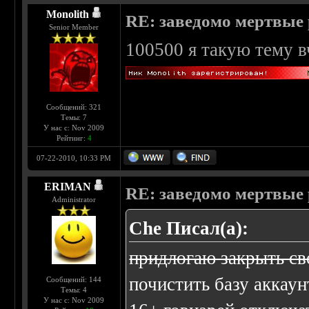
Monolith
RE: заведомо мертвые 
Senior Member
100500 я такую тему в
Сообщений: 321
Темы: 7
У нас с: Nov 2009
Рейтинг:
4
07-22-2010, 10:33 PM
ERIMAN
RE: заведомо мертвые 
Administrator
Che Писал(а):
придлогаю закрыть св
почистить базу аккаун
Сообщений: 144
Темы: 4
У нас с: Nov 2009