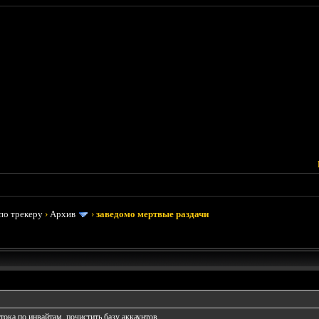
по трекеру
›
Архив
›
заведомо мертвые раздачи
ока по инвайтам, почистить базу аккаунтов