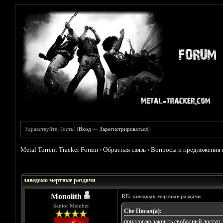
Здравствуйте, Гость! (
Вход
—
Зарегистрироваться
)
Metal Torrent Tracker Forum
›
Обратная связь
›
Вопросы и предложения 
Голосов: 0 - Средняя оценка: 0
1
2
3
4
5
заведомо мертвые раздачи
Monolith
RE: заведомо мертвые раздачи
Senior Member
Che Писал(а):
придлогаю закрыть свободный доступ, т