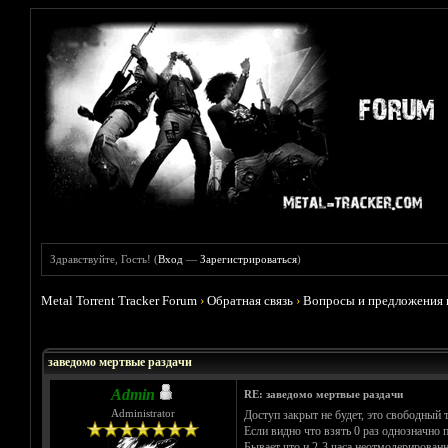
Здравствуйте, Гость! (
Вход
—
Зарегистрироваться
)
Metal Torrent Tracker Forum
›
Обратная связь
›
Вопросы и предложения 
Голосов: 0 - Средняя оценка: 0
1
2
3
4
5
заведомо мертвые раздачи
Admin
RE: заведомо мертвые раздачи
Administrator
Доступ закрыт не будет, это свободный 
Если видно что взять 0 раз однозначно п
Бывает что и 2-3 часа неотмодерированн