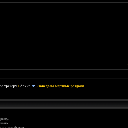
по трекеру
›
Архив
›
заведомо мертвые раздачи
трекер.
исать.
ые висят, бывает.