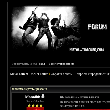
Здравствуйте, Гость! (
Вход
—
Зарегистрироваться
)
Metal Torrent Tracker Forum
›
Обратная связь
›
Вопросы и предложения 
Голосов: 0 - Средняя оценка: 0
1
2
3
4
5
заведомо мертвые раздачи
Monolith
RE: заведомо мертвые раздачи
Senior Member
Не надо писать хотя бы опытным юзерам в
землятресение и т.п.