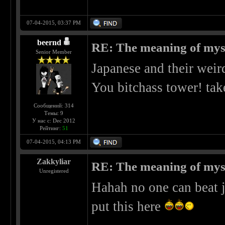
07-04-2015, 03:37 PM
beernd
RE: The meaning of myself
Senior Member
Japanese and their weird
You bitchass tower! tak
Сообщений: 314
Темы: 9
У нас с: Dec 2012
Рейтинг:
51
07-04-2015, 04:13 PM
Zakkyliar
RE: The meaning of myself
Unregistered
Hahah no one can beat j
put this here