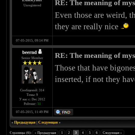
RE: The meaning of myself
Unregistered
Even those are weird, t
they are really nice
07-05-2015, 09:14 PM
beernd
RE: The meaning of myself
Senior Member
Those that have bigones
inserted, if not they ha
Сообщений: 314
Темы: 9
У нас с: Dec 2012
Рейтинг:
51
07-05-2015, 11:49 PM
«
Предыдущая
|
Следующая
»
Страницы (6):
« Предыдущая
1
2
3
4
5
6
Следующая »