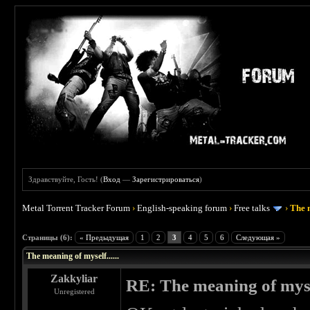
Здравствуйте, Гость! (
Вход
—
Зарегистрироваться
)
Metal Torrent Tracker Forum
›
English-speaking forum
›
Free talks
›
The m
 0
Страницы (6):
« Предыдущая
1
2
3
4
5
6
Следующая »
The meaning of myself......
Zakkyliar
RE: The meaning of myself
Unregistered