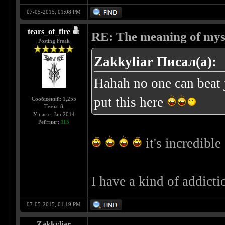
07-05-2015, 01:08 PM
tears_of_fire
RE: The meaning of myself
Posting Freak
Zakkyliar Писал(а):
Hahah no one can beat j
put this here
Сообщений: 1,255
Темы: 8
У нас с: Jan 2014
Рейтинг:
115
it's incredible
I have a kind of addicti
07-05-2015, 01:19 PM
Zakkyliar