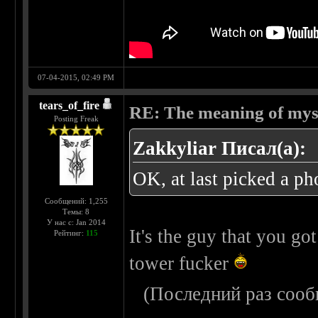
07-04-2015, 02:49 PM
tears_of_fire
RE: The meaning of myself
Posting Freak
Zakkyliar Писал(а):
OK, at last picked a pho
Сообщений: 1,255
Темы: 8
У нас с: Jan 2014
It's the guy that you go
Рейтинг:
115
tower fucker
(Последний раз сооб