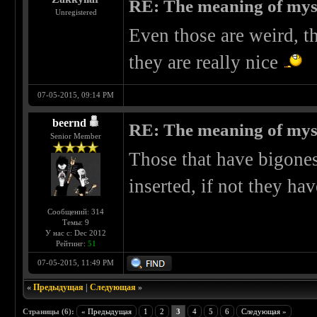
RE: The meaning of myself
Unregistered
Even those are weird, t
they are really nice
07-05-2015, 09:14 PM
beernd
RE: The meaning of myself
Senior Member
Those that have bigones
inserted, if not they ha
Сообщений: 314
Темы: 9
У нас с: Dec 2012
Рейтинг:
51
07-05-2015, 11:49 PM
«
Предыдущая
|
Следующая
»
Страницы (6):
« Предыдущая
1
2
3
4
5
6
Следующая »