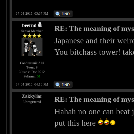
07-04-2015, 03:37 PM
beernd
RE: The meaning of myself
Senior Member
Japanese and their weird
You bitchass tower! tak
Сообщений: 314
Темы: 9
У нас с: Dec 2012
Рейтинг:
51
07-04-2015, 04:13 PM
Zakkyliar
RE: The meaning of myself
Unregistered
Hahah no one can beat j
put this here