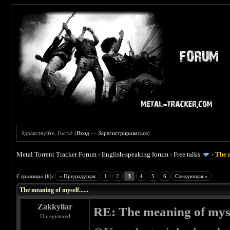
Здравствуйте, Гость! (
Вход
—
Зарегистрироваться
)
Metal Torrent Tracker Forum
›
English-speaking forum
›
Free talks
›
The m
 0
Страницы (6):
« Предыдущая
1
2
3
4
5
6
Следующая »
The meaning of myself......
Zakkyliar
RE: The meaning of myself
Unregistered