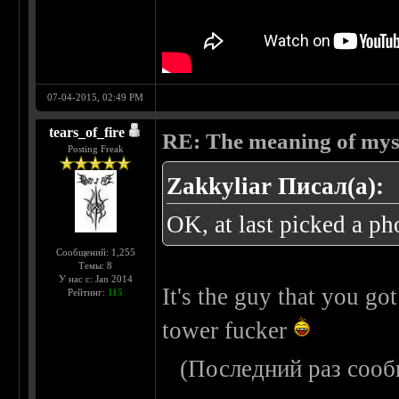
07-04-2015, 02:49 PM
tears_of_fire
RE: The meaning of myself
Posting Freak
Zakkyliar Писал(а):
OK, at last picked a pho
Сообщений: 1,255
Темы: 8
У нас с: Jan 2014
It's the guy that you go
Рейтинг:
115
tower fucker
(Последний раз сооб