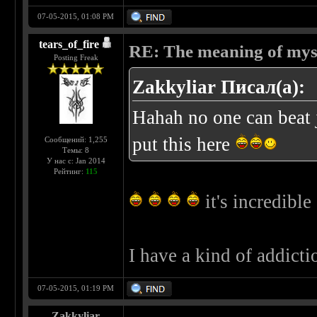
07-05-2015, 01:08 PM
tears_of_fire
RE: The meaning of myself
Posting Freak
Zakkyliar Писал(а):
Hahah no one can beat j
put this here
Сообщений: 1,255
Темы: 8
У нас с: Jan 2014
Рейтинг:
115
it's incredible
I have a kind of addicti
07-05-2015, 01:19 PM
Zakkyliar