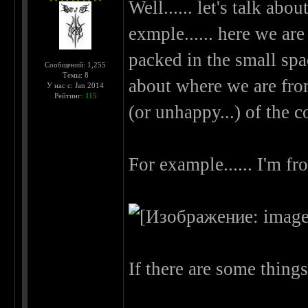
Well...... let's talk abo
exmple...... here we ar
packed in the small space
Сообщений: 1,255
Темы: 8
about where we are fr
У нас с: Jan 2014
Рейтинг:
115
(or unhappy...) of the c
For example...... I'm from
If there are some things