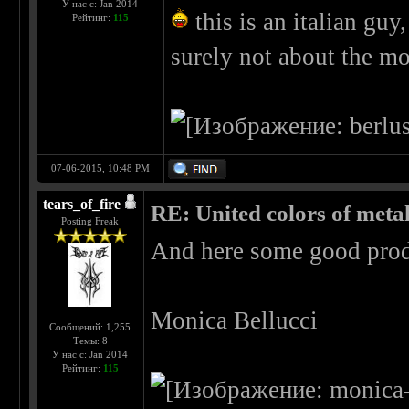
У нас с: Jan 2014
this is an italian guy, 
Рейтинг:
115
surely not about the mo
07-06-2015, 10:48 PM
tears_of_fire
RE: United colors of metal..
Posting Freak
And here some good pr
Monica Bellucci
Сообщений: 1,255
Темы: 8
У нас с: Jan 2014
Рейтинг:
115