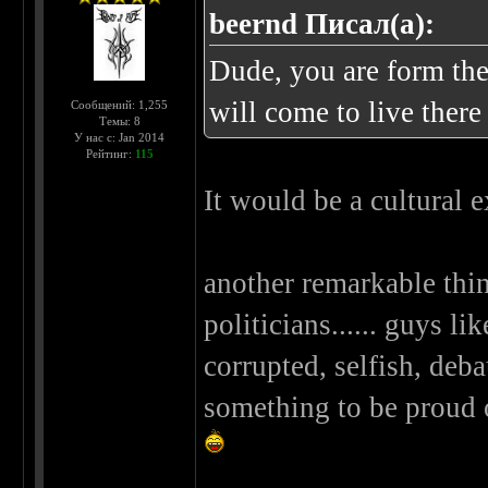
beernd Писал(а):
Dude, you are form the
will come to live there
Сообщений: 1,255
Темы: 8
У нас с: Jan 2014
Рейтинг:
115
It would be a cultural
another remarkable thin
politicians...... guys l
corrupted, selfish, deb
something to be proud o