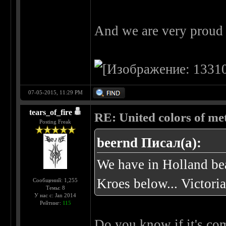
And we are very proud 
07-05-2015, 11:29 PM
tears_of_fire
RE: United colors of metal
Posting Freak
beernd Писал(а):
We have in Holland be
Kroes below... Victori
Сообщений: 1,255
Темы: 8
У нас с: Jan 2014
Рейтинг:
115
Do you know if it's com