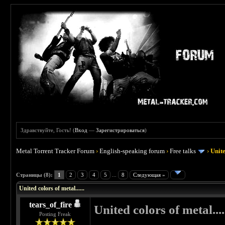
Здравствуйте, Гость! (
Вход
—
Зарегистрироваться
)
Metal Torrent Tracker Forum
›
English-speaking forum
›
Free talks
›
Unite
 0
Страницы (8):
1
2
3
4
5
...
8
Следующая »
United colors of metal......
tears_of_fire
United colors of metal....
Posting Freak