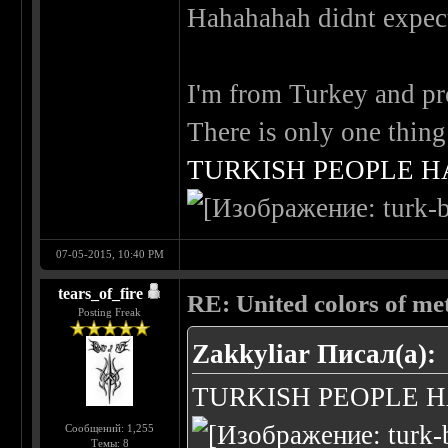
Hahahahah didnt expe
I'm from Turkey and pro
There is only one thing
TURKISH PEOPLE H
07-05-2015, 10:40 PM
tears_of_fire
RE: United colors of metal
Posting Freak
Zakkyliar Писал(а):
TURKISH PEOPLE H
Сообщений: 1,255
Темы: 8