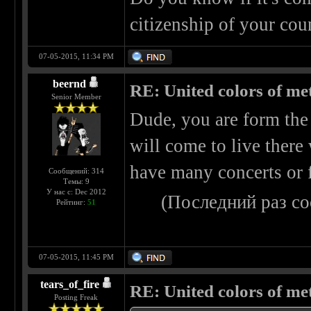
citizenship of your cou
07-05-2015, 11:34 PM
beernd
RE: United colors of metal
Senior Member
Dude, you are form the
will come to live there 
have many concerts or fe
Сообщений: 314
Темы: 9
У нас с: Dec 2012
(Последний раз с
Рейтинг:
51
07-05-2015, 11:45 PM
tears_of_fire
RE: United colors of metal
Posting Freak