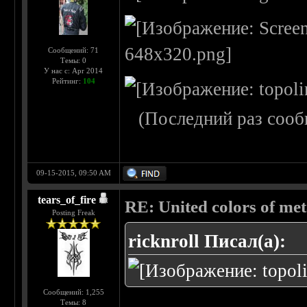
Сообщений: 71
Темы: 0
У нас с: Apr 2014
Рейтинг:
104
(Последний раз сооб
09-15-2015, 09:50 AM
tears_of_fire
RE: United colors of metal
Posting Freak
ricknroll Писал(а):
Сообщений: 1,255
Темы: 8