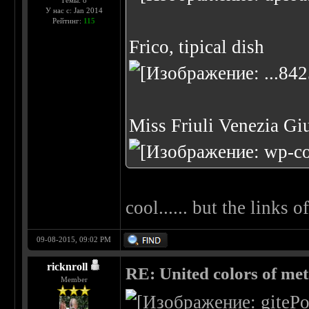
Темы: 8
У нас с: Jan 2014
Рейтинг:
115
Frico, tipical dish
Miss Friuli Venezia Gi
cool...... but the links o
09-08-2015, 09:02 PM
ricknroll
RE: United colors of metal
Member