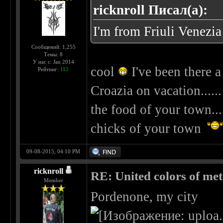
ricknroll Писал(а):
I'm from Friuli Venezia
Сообщений: 1,255
Темы: 8
У нас с: Jan 2014
cool
I've been there a
Рейтинг:
115
Croazia on vacation......
the food of your town....
chicks of your town
09-08-2015, 04:10 PM
ricknroll
RE: United colors of metal
Member
Pordenone, my city