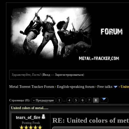
Здравствуйте, Гость! (
Вход
—
Зарегистрироваться
)
Metal Torrent Tracker Forum
›
English-speaking forum
›
Free talks
›
Unite
 0
Страницы (8):
« Предыдущая
1
...
4
5
6
7
8
United colors of metal......
tears_of_fire
RE: United colors of metal
Posting Freak