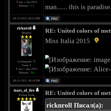
У нас с: Jan 2014
man...... this is paradise.
Рейтинг:
115
09-15-2015, 06:53 PM
ricknroll
RE: United colors of metal
Member
Miss Italia 2015
Сообщений: 71
Темы: 0
У нас с: Apr 2014
Рейтинг:
104
09-21-2015, 06:16 PM
tears_of_fire
RE: United colors of metal
Posting Freak
ricknroll Писал(а):