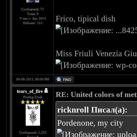
Сообщений: 71
Темы: 0
Frico, tipical dish
У нас с: Apr 2014
Рейтинг:
104
Miss Friuli Venezia Giu
09-08-2015, 08:00 PM
tears_of_fire
RE: United colors of metal
Posting Freak
ricknroll Писал(а):
Pordenone, my city
Сообщений: 1,255