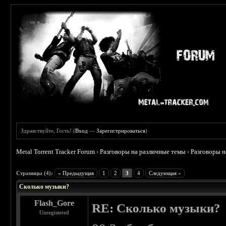
Здравствуйте, Гость! (
Вход
—
Зарегистрироваться
)
Metal Torrent Tracker Forum
›
Разговоры на различные темы
›
Разговоры 
 0
Страницы (4):
« Предыдущая
1
2
3
4
Следующая »
Сколько музыки?
Flash_Gore
RE: Сколько музыки?
Unregistered