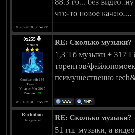
88.3 гб... без видео..н
что-то новое качаю....
08-03-2010, 08:54 PM
0х255
RE: Сколько музыки?
Member
1,3 Тб музыки + 317 Г
торентов/файлопомоек)
пеимущественно tech&
Сообщений: 186
Темы: 1
У нас с: Mar 2010
Рейтинг:
29
08-04-2010, 02:55 PM
Rockation
RE: Сколько музыки?
Unregistered
51 гиг музыки, а видео