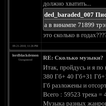
должно хватить...
ded_baraded_007 Пис
а в винампе 71899 трэ
это сколько в годах???
09-21-2010, 11:26 PM
lordblackdemon
RE: Сколько музыки?
Unregistered
Итак, пройдусь и я по 
380 Гб+ 40 Гб+31 Гб+11
Гб разложены и отсор
Всего : 59523 трека = 
Музыка разных жанров 