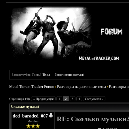
Здравствуйте, Гость! (
Вход
—
Зарегистрироваться
)
Metal Torrent Tracker Forum
›
Разговоры на различные темы
›
Разговоры 
 0
Страницы (4):
« Предыдущая
1
2
3
4
Следующая »
Сколько музыки?
ded_baraded_007
RE: Сколько музыки
Member