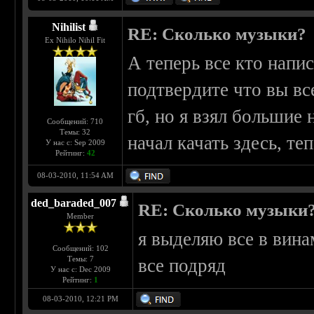
Nihilist
RE: Сколько музыки?
Ex Nihilo Nihil Fit
А теперь все кто напис
подтвердите что вы в
гб, но я взял большие 
Сообщений: 710
Темы: 32
начал качать здесь, те
У нас с: Sep 2009
Рейтинг:
42
08-03-2010, 11:54 AM
ded_baraded_007
RE: Сколько музыки
Member
я выделяю все в вина
Сообщений: 102
Темы: 7
все подряд
У нас с: Dec 2009
Рейтинг:
1
08-03-2010, 12:21 PM