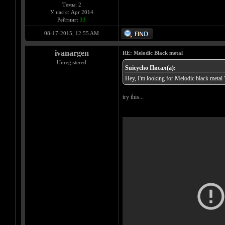
Темы: 2
У нас с: Apr 2014
Рейтинг:
33
08-17-2015, 12:55 AM
ivanargen
RE: Melodic Black metal
Unregistered
Suicycho Писал(а):
Hey, I'm looking for Melodic black metal '
try this...