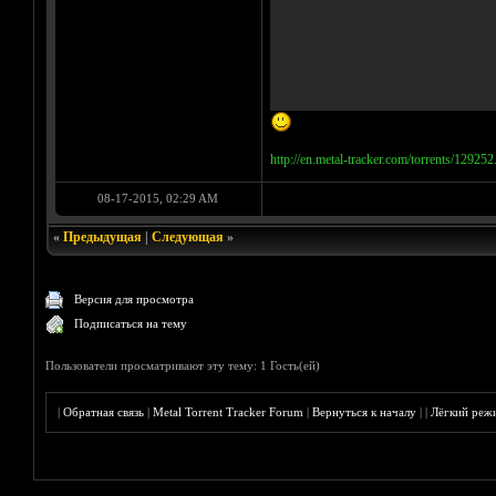
http://en.metal-tracker.com/torrents/129252
08-17-2015, 02:29 AM
«
Предыдущая
|
Следующая
»
Версия для просмотра
Подписаться на тему
Пользователи просматривают эту тему: 1 Гость(ей)
|
Обратная связь
|
Metal Torrent Tracker Forum
|
Вернуться к началу
|
|
Лёгкий реж