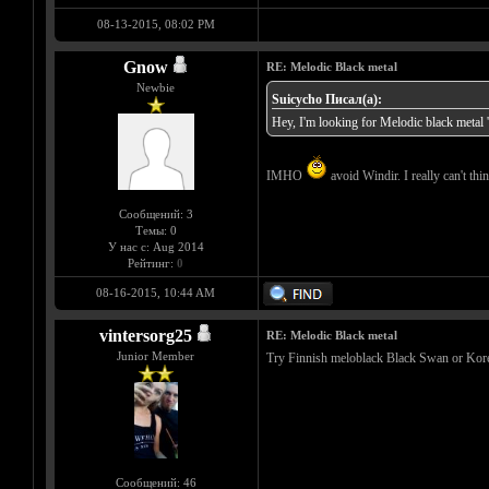
08-13-2015, 08:02 PM
Gnow
RE: Melodic Black metal
Newbie
Suicycho Писал(а):
Hey, I'm looking for Melodic black metal '
IMHO
avoid Windir. I really can't th
Сообщений: 3
Темы: 0
У нас с: Aug 2014
Рейтинг:
0
08-16-2015, 10:44 AM
vintersorg25
RE: Melodic Black metal
Junior Member
Try Finnish meloblack Black Swan or Kor
Сообщений: 46