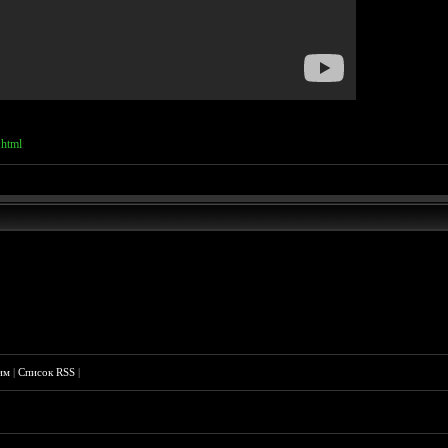
.html
им
|
Список RSS
|