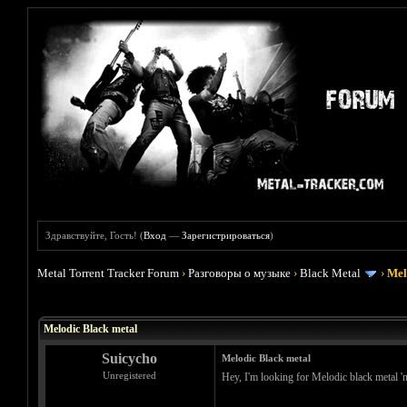
Здравствуйте, Гость! (
Вход
—
Зарегистрироваться
)
Metal Torrent Tracker Forum
›
Разговоры о музыке
›
Black Metal
›
Mel
Голосов: 0 - Средняя оценка: 0
1
2
3
4
5
Melodic Black metal
Suicycho
Melodic Black metal
Unregistered
Hey, I'm looking for Melodic black metal 'n