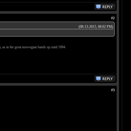
#2
(08-13-2015, 08:02 PM)
m, as in the great norwegian bands up until 1994.
#3