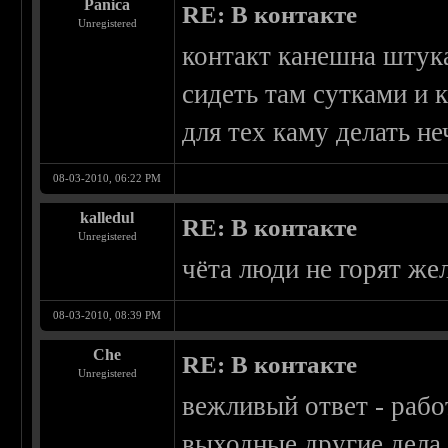
Panica
RE: В контакте
Unregistered
контакт канешна штука
сидеть там сутками и 
для тех каму делать не
08-03-2010, 06:22 PM
kalledul
RE: В контакте
Unregistered
чёта люди не горят же
08-03-2010, 08:39 PM
Che
RE: В контакте
Unregistered
вежливый ответ - рабо
выходные другие дела