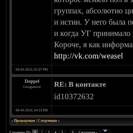
группах, абсолютно ц
и истин. У него была п
и когда УГ принимало 
Короче, я как информа
http://vk.com/weasel
08-04-2010, 01:07 PM
Doppel
RE: В контакте
Unregistered
id10372632
08-04-2010, 04:23 PM
«
Предыдущая
|
Следующая
»
Страницы (9):
1
2
3
4
5
...
9
Следующая »