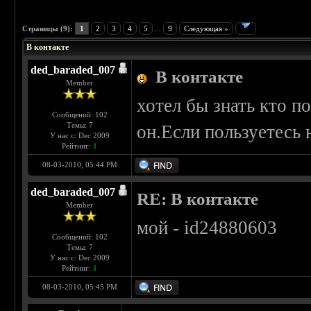
 1
Страницы (9):
1
2
3
4
5
...
9
Следующая »
В контакте
ded_baraded_007
В контакте
Member
хотел бы знать кто п
Сообщений: 102
Темы: 7
он.Если пользуетесь
У нас с: Dec 2009
Рейтинг:
1
08-03-2010, 05:44 PM
ded_baraded_007
RE: В контакте
Member
мой - id24880603
Сообщений: 102
Темы: 7
У нас с: Dec 2009
Рейтинг:
1
08-03-2010, 05:45 PM