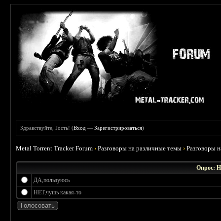
Здравствуйте, Гость! (
Вход
—
Зарегистрироваться
)
Metal Torrent Tracker Forum
›
Разговоры на различные темы
›
Разговоры 
Опрос: Н
ДА,пользуюсь
НЕТ,чушь какая-то