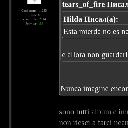
tears_of_fire Писал
Сообщений: 1,255
Темы: 8
Hilda Писал(а):
У нас с: Jan 2014
Рейтинг:
115
Esta mierda no es n
e allora non guardar
Nunca imaginé encont
sono tutti album e imma
non riesci a farci nea