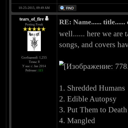
10-25-2015, 09:49 AM
tears_of_fire
RE: Name...... title...... c
Posting Freak
well...... here we are 
songs, and covers ha
Сообщений: 1,255
Темы: 8
У нас с: Jan 2014
Рейтинг:
115
1. Shredded Humans
2. Edible Autopsy
3. Put Them to Death
4. Mangled