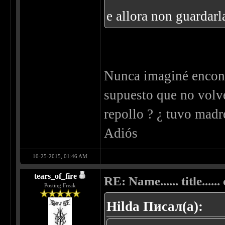
e allora non guardar
Nunca imaginé encont
supuesto que no volve
repollo ? ¿ tuvo madr
Adiós
10-25-2015, 01:46 AM
tears_of_fire
RE: Name...... title...... c
Posting Freak
Hilda Писал(а):