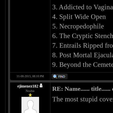
3. Addicted to Vagina
4. Split Wide Open
5. Necropedophile
6. The Cryptic Stenc
7. Entrails Ripped fr
8. Post Mortal Ejacul
9. Beyond the Cemet
11-08-2015, 08:10 PM
ejimenez182
RE: Name...... title...... c
Newbie
The most stupid cover