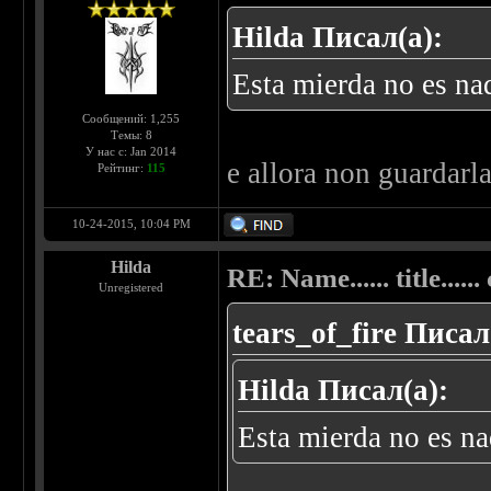
Hilda Писал(а):
Esta mierda no es na
Сообщений: 1,255
Темы: 8
У нас с: Jan 2014
e allora non guardarl
Рейтинг:
115
10-24-2015, 10:04 PM
Hilda
RE: Name...... title...... c
Unregistered
tears_of_fire Писал
Hilda Писал(а):
Esta mierda no es na