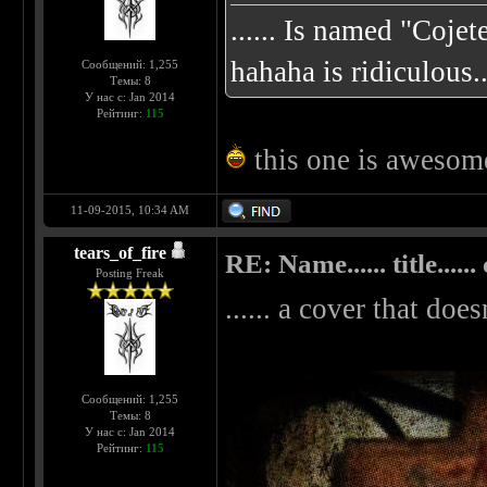
...... Is named "Cojet
hahaha is ridiculous...
Сообщений: 1,255
Темы: 8
У нас с: Jan 2014
Рейтинг:
115
this one is aweso
11-09-2015, 10:34 AM
tears_of_fire
RE: Name...... title...... c
Posting Freak
...... a cover that d
Сообщений: 1,255
Темы: 8
У нас с: Jan 2014
Рейтинг:
115