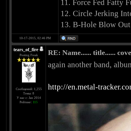
11. Force Fed Fatty F
12. Circle Jerking Int
13. B-Hole Blow Out 
10-17-2015, 02:46 PM
tears_of_fire
RE: Name...... title...... cover.
Posting Freak
again another band, albu
http://en.metal-tracker.c
Сообщений: 1,255
Темы: 8
У нас с: Jan 2014
Рейтинг:
115