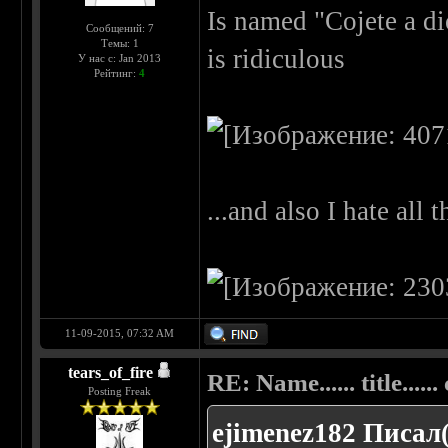
Is named "Cojete a dio
Сообщений: 7
Темы: 1
is ridiculous
У нас с: Jan 2013
Рейтинг:
4
...and also I hate all 
11-09-2015, 07:32 AM
tears_of_fire
RE: Name...... title...... c
Posting Freak
ejimenez182 Писал(