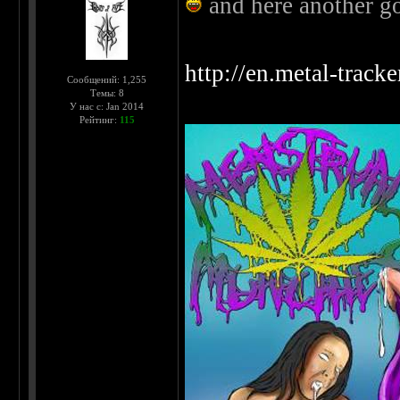
and here another g
http://en.metal-track
Сообщений: 1,255
Темы: 8
У нас с: Jan 2014
Рейтинг:
115