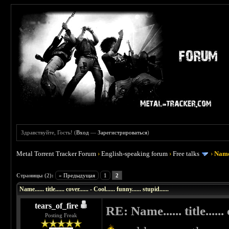
Здравствуйте, Гость! (
Вход
—
Зарегистрироваться
)
Metal Torrent Tracker Forum
›
English-speaking forum
›
Free talks
›
Name..
 0
Страницы (2):
« Предыдущая
1
2
Name...... title...... cover...... - Cool...... funny...... stupid......
tears_of_fire
RE: Name...... title...... c
Posting Freak