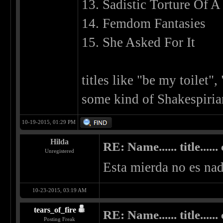
13. Sadistic Torture Of 
14. Femdom Fantasies
15. She Asked For It
titles like "be my toilet"
some kind of Shakespiri
10-19-2015, 01:29 PM
Hilda
RE: Name...... title...... c
Unregistered
Esta mierda no es na
10-23-2015, 03:19 AM
tears_of_fire
RE: Name...... title...... c
Posting Freak