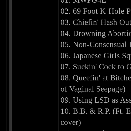
01. MWPG4L
02. 69 Foot K-Hole P
03. Chiefin' Hash Ou
04. Drowning Abortio
05. Non-Consensual In
06. Japanese Girls Sq
07. Suckin' Cock to 
08. Queefin' at Bitc
of Vaginal Seepage)
09. Using LSD as As
10. B.B. & R.P. (Ft.
cover)