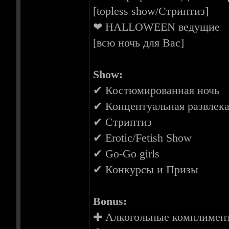
[topless show/Стриптиз]
❤ HALLOWEEN ведущие
[всю ночь для Вас]
Show:
✔ Костюмированная ночь
✔ Концептуальная развлек
✔ Стриптиз
✔ Erotic/Fetish Show
✔ Go-Go girls
✔ Конкурсы и Призы
Bonus:
✚ Алкогольные комплимен