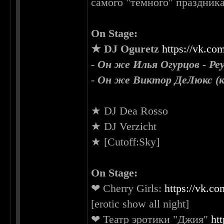
самого "тёмного" праздника
On Stage:
★ DJ Oguretz
https://vk.co
-
Он же Илья Огурцов - Реу
-
Он же Виктор ДеЛюкс (ка
★ DJ Dea Rosso
★ DJ Verzicht
★ [Cutoff:Sky]
On Stage:
❤ Cherry Girls:
https://vk.co
[erotic show all night]
❤ Театр эротики "Джия"
ht