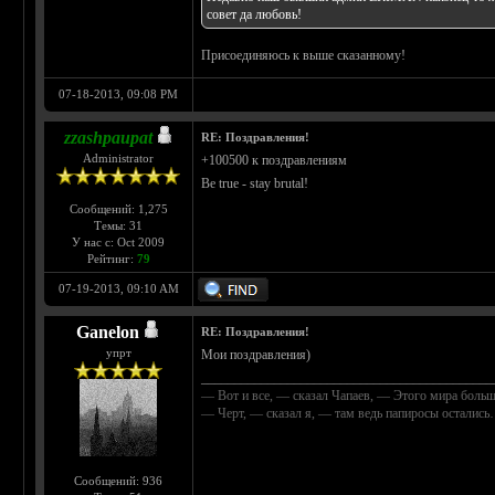
совет да любовь!
Присоединяюсь к выше сказанному!
07-18-2013, 09:08 PM
zzashpaupat
RE: Поздравления!
Administrator
+100500 к поздравлениям
Be true - stay brutal!
Сообщений: 1,275
Темы: 31
У нас с: Oct 2009
Рейтинг:
79
07-19-2013, 09:10 AM
Ganelon
RE: Поздравления!
упрт
Мои поздравления)
____________________________________________
— Вот и все, — сказал Чапаев, — Этого мира больш
— Черт, — сказал я, — там ведь папиросы осталис
Сообщений: 936