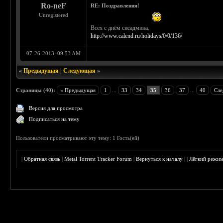
Ro-neF
RE: Поздравления!
Unregistered
Всех с днём сисадмина.
http://www.calend.ru/holidays/0/0/136/
07-26-2013, 09:53 AM
«
Предыдущая
|
Следующая
»
Страницы (40):
« Предыдущая
1
...
33
34
35
36
37
...
40
Сле
Версия для просмотра
Подписаться на тему
Пользователи просматривают эту тему: 1 Гость(ей)
|
Обратная связь
|
Metal Torrent Tracker Forum
|
Вернуться к началу
|
|
Лёгкий режи