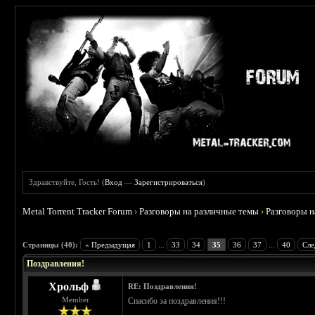
Здравствуйте, Гость! (
Вход
—
Зарегистрироваться
)
Metal Torrent Tracker Forum
›
Разговоры на различные темы
›
Разговоры 
 3
Страницы (40):
« Предыдущая
1
...
33
34
35
36
37
...
40
Сле
Поздравления!
Хрольф
RE: Поздравления!
Member
Спасибо за поздравления!!!