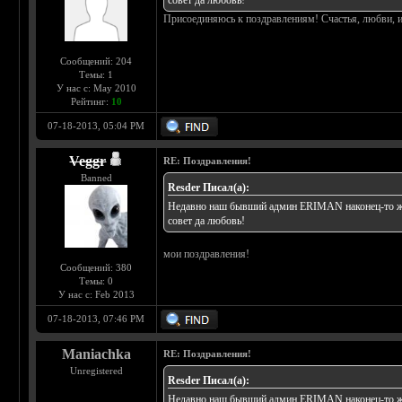
совет да любовь!
Присоединяюсь к поздравлениям! Счастья, любви, и
Сообщений: 204
Темы: 1
У нас с: May 2010
Рейтинг:
10
07-18-2013, 05:04 PM
Veggr
RE: Поздравления!
Banned
Rеsder Писал(а):
Недавно наш бывший админ ERIMAN наконец-то жен
совет да любовь!
мои поздравления!
Сообщений: 380
Темы: 0
У нас с: Feb 2013
07-18-2013, 07:46 PM
Maniachka
RE: Поздравления!
Unregistered
Rеsder Писал(а):
Недавно наш бывший админ ERIMAN наконец-то жен