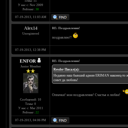
Темы: 51
У нас с: Nov 2009
Рейтинг:
38
07-19-2013, 11:03 AM
Alex14
RE: Поздравления!
Unregistered
поздравляю!!
07-19-2013, 12:38 PM
ENFOR
RE: Поздравления!
Junior Member
Rеsder Писал(а):
Недавно наш бывший админ ERIMAN наконец-то жен
совет да любовь!
Оппачки! мои поздравления! Счастья и любви!
Сообщений: 10
Темы: 0
У нас с: Mar 2011
Рейтинг:
22
07-19-2013, 04:06 PM