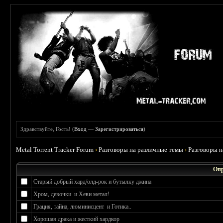
Здравствуйте, Гость! (
Вход
—
Зарегистрироваться
)
Metal Torrent Tracker Forum
›
Разговоры на различные темы
›
Разговоры 
Опр
Старый добрый хард/олд-рок и бутылку джина
Хром, девочки и Хеви метал!
Грация, тайна, люминисцент и Готика..
Хорошая драка и жесткий хардкор