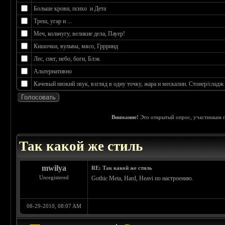
Больше крови, психо и Дета
Треш, угар и ...
Меч, кольчугу, великие дела, Пауер!
Кишочки, вульвы, мясо, Гррринд
Лес, снег, небо, боги, Блэк
Альтернативно
Качевый низкий звук, взгляд в одну точку, жара и мескалин. Стонер/сладж
Внимание!
Это открытый опрос, участникам п
 0
Так какой же стиль
mwilya
RE: Так какой же стиль
Unregistered
Gothic Meta, Hard, Heavi по настроению.
08-29-2010, 08:07 AM