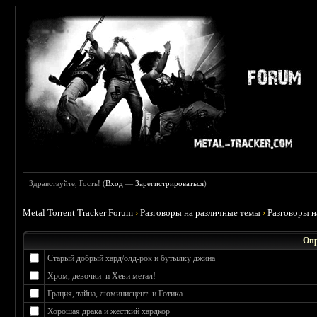
Здравствуйте, Гость! (
Вход
—
Зарегистрироваться
)
Metal Torrent Tracker Forum
›
Разговоры на различные темы
›
Разговоры 
Опр
Старый добрый хард/олд-рок и бутылку джина
Хром, девочки и Хеви метал!
Грация, тайна, люминисцент и Готика..
Хорошая драка и жесткий хардкор