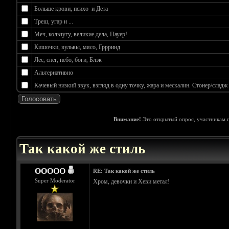
Больше крови, психо и Дета
Треш, угар и ...
Меч, кольчугу, великие дела, Пауер!
Кишочки, вульвы, мясо, Гррринд
Лес, снег, небо, боги, Блэк
Альтернативно
Качевый низкий звук, взгляд в одну точку, жара и мескалин. Стонер/сладж
Внимание!
Это открытый опрос, участникам п
 0
Так какой же стиль
OOOOO
RE: Так какой же стиль
Super Moderator
Хром, девочки и Хеви метал!