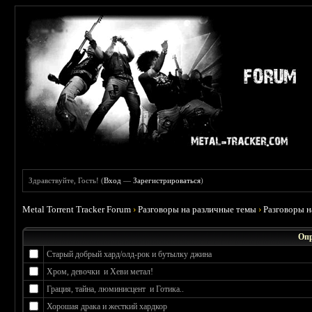
Здравствуйте, Гость! (
Вход
—
Зарегистрироваться
)
Metal Torrent Tracker Forum
›
Разговоры на различные темы
›
Разговоры 
Опр
Старый добрый хард/олд-рок и бутылку джина
Хром, девочки и Хеви метал!
Грация, тайна, люминисцент и Готика..
Хорошая драка и жесткий хардкор