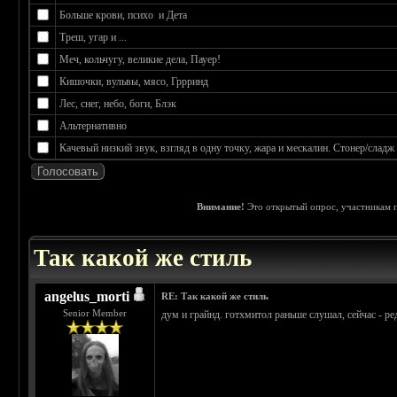
Больше крови, психо и Дета
Треш, угар и ...
Меч, кольчугу, великие дела, Пауер!
Кишочки, вульвы, мясо, Гррринд
Лес, снег, небо, боги, Блэк
Альтернативно
Качевый низкий звук, взгляд в одну точку, жара и мескалин. Стонер/сладж
Внимание!
Это открытый опрос, участникам п
 0
Так какой же стиль
angelus_morti
RE: Так какой же стиль
Senior Member
дум и грайнд. готхмитол раньше слушал, сейчас - ре