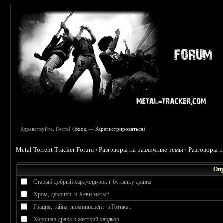
Здравствуйте, Гость! (
Вход
—
Зарегистрироваться
)
Metal Torrent Tracker Forum
›
Разговоры на различные темы
›
Разговоры 
Опр
Старый добрый хард/олд-рок и бутылку джина
Хром, девочки и Хеви метал!
Грация, тайна, люминисцент и Готика..
Хорошая драка и жесткий хардкор