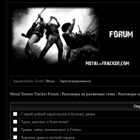
Здравствуйте, Гость! (
Вход
—
Зарегистрироваться
)
Metal Torrent Tracker Forum
›
Разговоры на различные темы
›
Разговоры 
Опр
Старый добрый хард/олд-рок и бутылку джина
Хром, девочки и Хеви метал!
Грация, тайна, люминисцент и Готика..
Хорошая драка и жесткий хардкор