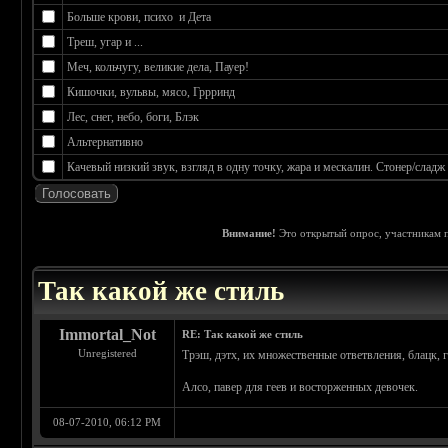
Больше крови, психо и Дета
Треш, угар и ...
Меч, кольчугу, великие дела, Пауер!
Кишочки, вульвы, мясо, Гррринд
Лес, снег, небо, боги, Блэк
Альтернативно
Качевый низкий звук, взгляд в одну точку, жара и мескалин. Стонер/сладж
Внимание!
Это открытый опрос, участникам п
 0
Так какой же стиль
Immortal_Not
RE: Так какой же стиль
Unregistered
Трэш, дэтх, их множественные ответвления, блацк, 
Алсо, павер для геев и восторженных девочек.
08-07-2010, 06:12 PM