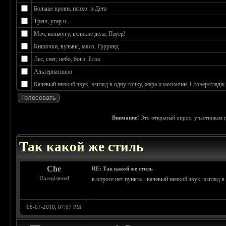
Больше крови, психо и Дета
Треш, угар и ...
Меч, кольчугу, великие дела, Пауер!
Кишочки, вульвы, мясо, Гррринд
Лес, снег, небо, боги, Блэк
Альтернативно
Качевый низкий звук, взгляд в одну точку, жара и мескалин. Стонер/сладж
Внимание!
Это открытый опрос, участникам п
 0
Так какой же стиль
Che
RE: Так какой же стиль
Unregistered
в опросе нет пункта - качевый низкий звук, взгляд 
08-07-2010, 07:07 PM