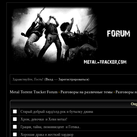
Здравствуйте, Гость! (
Вход
—
Зарегистрироваться
)
Metal Torrent Tracker Forum
›
Разговоры на различные темы
›
Разговоры 
Опр
Старый добрый хард/олд-рок и бутылку джина
Хром, девочки и Хеви метал!
Грация, тайна, люминисцент и Готика..
Хорошая драка и жесткий хардкор