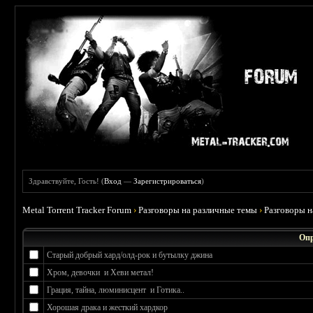
Здравствуйте, Гость! (
Вход
—
Зарегистрироваться
)
Metal Torrent Tracker Forum
›
Разговоры на различные темы
›
Разговоры 
Опр
Старый добрый хард/олд-рок и бутылку джина
Хром, девочки и Хеви метал!
Грация, тайна, люминисцент и Готика..
Хорошая драка и жесткий хардкор