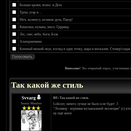
Больше крови, психо и Дета
Треш, угар и ...
Меч, кольчугу, великие дела, Пауер!
Кишочки, вульвы, мясо, Гррринд
Лес, снег, небо, боги, Блэк
Альтернативно
Качевый низкий звук, взгляд в одну точку, жара и мескалин. Стонер/сладж
Внимание!
Это открытый опрос, участникам п
 0
Так какой же стиль
Svvarg
RE: Так какой же стиль
Senior Member
Lolicore, ничего лучше не было и не будет :3
"Лоликор - вершина музыкальной эволюции" (с) кто
ну ещё жпоп