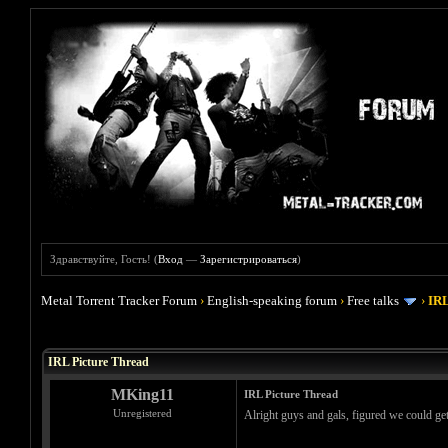
Здравствуйте, Гость! (
Вход
—
Зарегистрироваться
)
Metal Torrent Tracker Forum
›
English-speaking forum
›
Free talks
›
IRL
Голосов: 0 - Средняя оценка: 0
1
2
3
4
5
IRL Picture Thread
MKing11
IRL Picture Thread
Unregistered
Alright guys and gals, figured we could get 