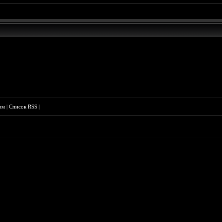
им
|
Список RSS
|