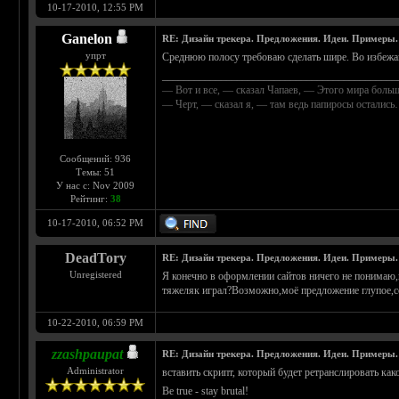
10-17-2010, 12:55 PM
Ganelon
RE: Дизайн трекера. Предложения. Идеи. Примеры.
упрт
Среднюю полосу требоваю сделать шире. Во избежани
____________________________________________
— Вот и все, — сказал Чапаев, — Этого мира больш
— Черт, — сказал я, — там ведь папиросы осталис
Сообщений: 936
Темы: 51
У нас с: Nov 2009
Рейтинг:
38
10-17-2010, 06:52 PM
DeadTory
RE: Дизайн трекера. Предложения. Идеи. Примеры.
Unregistered
Я конечно в оформлении сайтов ничего не понимаю,
тяжеляк играл?Возможно,моё предложение глупое,со
10-22-2010, 06:59 PM
zzashpaupat
RE: Дизайн трекера. Предложения. Идеи. Примеры.
Administrator
вставить скрипт, который будет ретранслировать как
Be true - stay brutal!