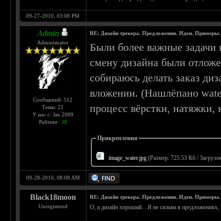
09-27-2010, 03:08 PM
Admin
RE: Дизайн трекера. Предложения. Идеи. Примеры.
Administrator
Были более важные задачи 
смену дизайна были отложен
собираюсь делать заказ диз
вложении. (Нашлёпано wate
Сообщений: 512
процесс вёрстки, натяжки,
Темы: 21
У нас с: Jan 2009
Рейтинг:
30
Прикрепления
image_water.jpg
(Размер: 725.53 Кб / Загрузок
09-28-2010, 08:08 AM
Black18moon
RE: Дизайн трекера. Предложения. Идеи. Примеры.
Unregistered
О, а дизайн хороший....Я не сильна в предложениях