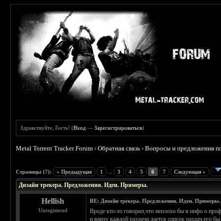
Здравствуйте, Гость! (
Вход
—
Зарегистрироваться
)
Metal Torrent Tracker Forum
›
Обратная связь
›
Вопросы и предложения по
Страницы (7):
« Предыдущая
1
...
3
4
5
6
7
Следующая »
Дизайн трекера. Предложения. Идеи. Примеры.
Hellish
RE: Дизайн трекера. Предложения. Идеи. Примеры.
Unregistered
Вроде кто-то говорил,что неплохо бы в инфо о профи
и внизу каждой раздачи дается список раздач,его б