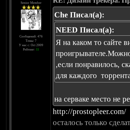
RE: Дизайн трекера. П
Senior Member
Che Писал(а):
NEED Писал(а):
Сообщений: 476
Я на каком то сайте в
Темы: 7
У нас с: Oct 2009
Рейтинг:
11
проигрывателе.Можно
,если понравилось, ск
для каждого торрента
на серваке место не р
http://prostopleer.com/
осталось только сдел