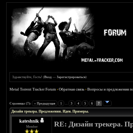
Здравствуйте, Гость! (
Вход
—
Зарегистрироваться
)
Metal Torrent Tracker Forum
›
Обратная связь
›
Вопросы и предложения по
Страницы (7):
« Предыдущая
1
...
3
4
5
6
7
Дизайн трекера. Предложения. Идеи. Примеры.
kateshnik
RE: Дизайн трекера. П
Member