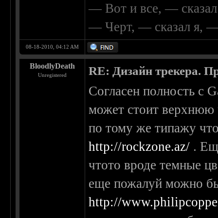
— Вот и все, — сказал
— Черт, — сказал я, 
08-18-2010, 04:12 AM
BloodlyDeath
RE: Дизайн трекера. П
Unregistered
Согласен полность с G
может стоит верхнюю ч
по тому же типажу что
http://rockzone.az/
. Ещ
чтото вроде темные цв
еще пожалуй можно был
http://www.philipcoppe