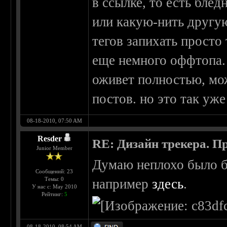
в ссылке, то есть блед
или какую-нить другу
тегов запихать просто 
еще немного оффтопа.
оживет полностью, мо
постов. но это так уж
08-18-2010, 07:50 AM
Rеsder
RE: Дизайн трекера. П
Junior Member
Думаю неплохо было б
Сообщений: 23
Темы: 0
например
здесь
.
У нас с: May 2010
Рейтинг:
5
08-18-2010, 08:54 AM