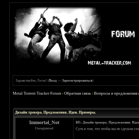
Здравствуйте, Гость! (
Вход
—
Зарегистрироваться
)
Metal Torrent Tracker Forum
›
Обратная связь
›
Вопросы и предложения 
Голосов: 0 - Средняя оценка: 0
1
2
3
4
5
Дизайн трекера. Предложения. Идеи. Примеры.
Immortal_Not
RE: Дизайн трекера. Предложения. Иде
Unregistered
Суть в том, что чтобы вы не сделали ст