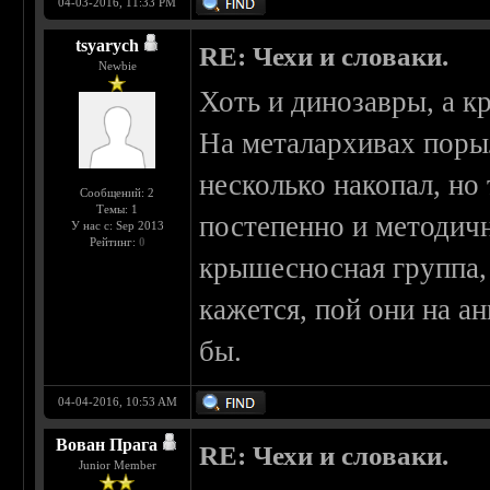
04-03-2016, 11:33 PM
tsyarych
RE: Чехи и словаки.
Newbie
Хоть и динозавры, а к
На металархивах поры
несколько накопал, но 
Сообщений: 2
Темы: 1
постепенно и методич
У нас с: Sep 2013
Рейтинг:
0
крышесносная группа, 
кажется, пой они на а
бы.
04-04-2016, 10:53 AM
Вован Прага
RE: Чехи и словаки.
Junior Member