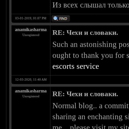
Из всех слышал тольк
03-01-2019, 01:07 PM
anamikasharma
RE: Чехи и словаки.
Unregistered
Such an astonishing po
ought to thank you for 
escorts service
12-03-2020, 11:40 AM
anamikasharma
RE: Чехи и словаки.
Unregistered
Normal blog.. a commitm
sharing an enchanting sit
me....please visit my sit