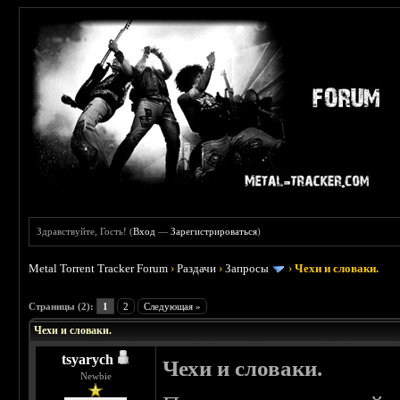
Здравствуйте, Гость! (
Вход
—
Зарегистрироваться
)
Metal Torrent Tracker Forum
›
Раздачи
›
Запросы
›
Чехи и словаки.
 0
Страницы (2):
1
2
Следующая »
Чехи и словаки.
tsyarych
Чехи и словаки.
Newbie