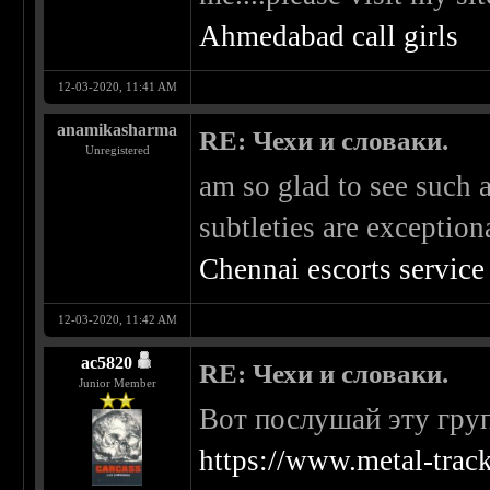
Ahmedabad call girls
12-03-2020, 11:41 AM
anamikasharma
RE: Чехи и словаки.
Unregistered
am so glad to see such a
subtleties are exception
Chennai escorts service
12-03-2020, 11:42 AM
ac5820
RE: Чехи и словаки.
Junior Member
Вот послушай эту груп
https://www.metal-trac