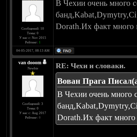
В Чехии очень много 
банд,Kabat,Dymytry,Cit
Dorath.Их факт много 
Сообщений: 10
Темы: 0
У нас с: Nov 2015
Рейтинг:
1
04-05-2017, 08:13 AM
van dooom
RE: Чехи и словаки.
Newbie
Вован Прага Писал(а
В Чехии очень много 
банд,Kabat,Dymytry,Cit
Сообщений: 3
Темы: 0
У нас с: Aug 2017
Dorath.Их факт много 
Рейтинг:
0