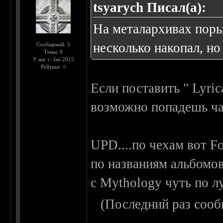
tsyarych Писал(а):
На металархивах пор
несколько накопал, но 
Сообщений: 5
Темы: 0
У нас с: Jan 2015
Рейтинг:
0
Если поставить " Lyric
возможно попадешь 
UPD....по чехам вот F
по названиям альбомо
c Mythology чуть по 
(Последний раз сооб