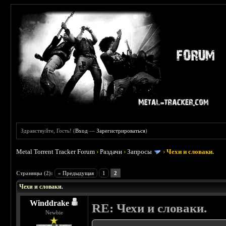
Здравствуйте, Гость! (
Вход
—
Зарегистрироваться
)
Metal Torrent Tracker Forum
›
Раздачи
›
Запросы
›
Чехи и словаки.
 0
Страницы (2):
« Предыдущая
1
2
Чехи и словаки.
Winddrake
RE: Чехи и словаки.
Newbie