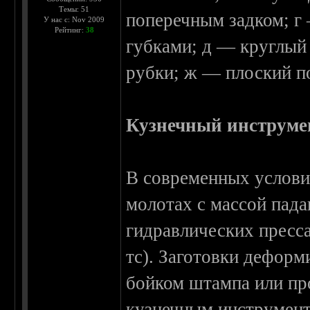
Темы: 51
поперечным задком; г
У нас с: Nov 2009
Рейтинг:
38
губками; д — круглый 
рубки; ж — плоский п
Кузнечный инструме
В современных услови
молотах с массой пада
гидравлических пресс
тс). Заготовки дефор
бойком штампа или п
кузнечным инструмент