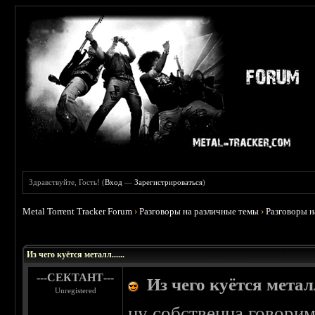
Здравствуйте, Гость! (
Вход
—
Зарегистрироваться
)
Metal Torrent Tracker Forum
›
Разговоры на различные темы
›
Разговоры 
 0
Из чего куётся металл......
---СЕКТАНТ---
Из чего куётся металл.
Unregistered
ну собственна говорим