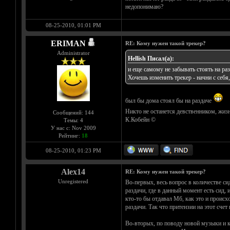
недопонимаю?
08-25-2010, 01:01 PM
ERIMAN
RE: Кому нужен такой трекер?
Administrator
Hellish Писал(а):
и еще самому не забывать стоять на раз
Хочешь изменить трекер - начни с себя,
был бы дома стоял бы на раздаче
Никто не останется девственником, жизн
Сообщений: 144
К.Кобейн ©
Темы: 4
У нас с: Nov 2009
Рейтинг:
18
08-25-2010, 01:23 PM
Alex14
RE: Кому нужен такой трекер?
Unregistered
Во-первых, весь вопрос в количестве си
раздачи, где в данный момент есть сид, 
кто-то бы отдавал Мб, как это и происх
раздачи. Так что притензии на этот сче
Во-вторых, по поводу новой музыки и кл