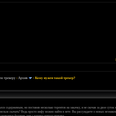
по трекеру
›
Архив
›
Кому нужен такой трекер?
лся содержимым, но поставив несколько торентов на закачку, и не скочав за двое суток
 нельзя скачать? Ведь просто инфу можно найти в нете. Вы рассуждаете о новых незнакомы
качивается быстрее, чем с вашего металл трекера.