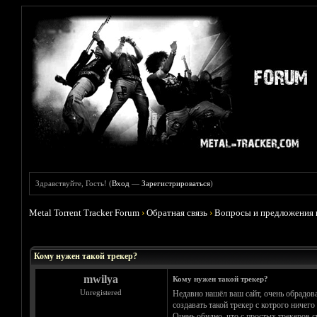
Здравствуйте, Гость! (
Вход
—
Зарегистрироваться
)
Metal Torrent Tracker Forum
›
Обратная связь
›
Вопросы и предложения 
Голосов: 0 - Средняя оценка: 0
1
2
3
4
5
Кому нужен такой трекер?
mwilya
Кому нужен такой трекер?
Unregistered
Недавно нашёл ваш сайт, очень обрадова
создавать такой трекер с котрого ничего
Очень обидно, что с простых трекеров с