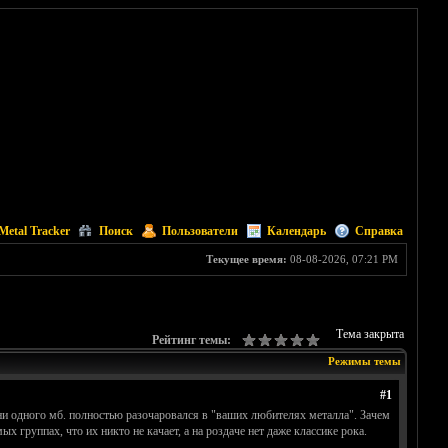
Metal Tracker
Поиск
Пользователи
Календарь
Справка
Текущее время:
08-08-2026, 07:21 PM
Тема закрыта
Рейтинг темы:
Режимы темы
#1
 ни одного мб. полностью разочаровался в "ваших любителях металла". Зачем
х группах, что их никто не качает, а на роздаче нет даже классике рока.