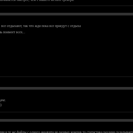
. все отдыхают, так что жди пока все приедут с отдыха
ь поимеет всех...
аче.
)
одни и те же файлы с одного аккаунта,но разных компов,то статистика раздачи складывае