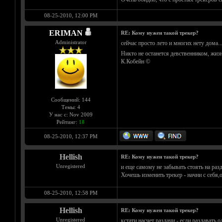
08-25-2010, 12:00 PM
ERIMAN
RE: Кому нужен такой трекер?
Administrator
сейчас просто лето и многих нету дома..
Никто не останется девственником, жизн
К.Кобейн ©
Сообщений: 144
Темы: 4
У нас с: Nov 2009
Рейтинг:
18
08-25-2010, 12:37 PM
Hellish
RE: Кому нужен такой трекер?
Unregistered
и еще самому не забывать стоять на разд
Хочешь изменить трекер - начни с себя,о
08-25-2010, 12:58 PM
Hellish
RE: Кому нужен такой трекер?
Unregistered
кстати насчет раздачи - если раздавать 