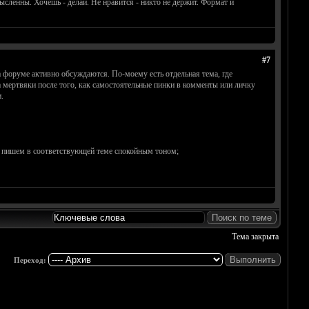
ысленны. Хочешь - делай. Не нравится - никто не держит. Формат и
#7
а форуме активно обсуждаются. По-моему есть отдельная тема, где
на мертвяки после того, как самостоятельные пинки в комменты или личку
.
 то пишем в соответствующей теме спокойным тоном;
Тема закрыта
Переход: