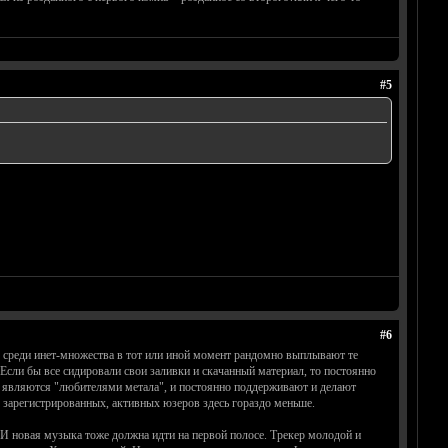
#5
#6
. И среди инет-множества в тот или иной момент рандомно выплывают те
. Если бы все сидировали свои заливки и скачанный материал, то постоянно
ки, являются "любителями метала", и постоянно поддерживают и делают
о зарегистрированных, активных юзеров здесь гораздо меньше.
. И новая музыка тоже должна идти на первой полосе. Трекер молодой и