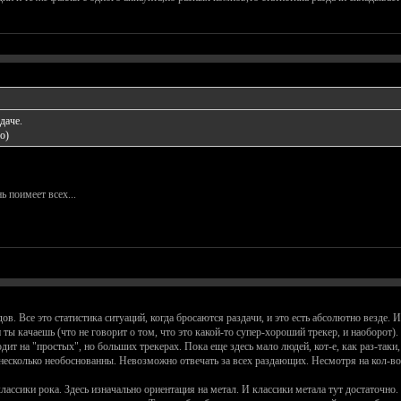
даче.
о)
ь поимеет всех...
дов. Все это статистика ситуаций, когда бросаются раздачи, и это есть абсолютно везде
и ты качаешь (что не говорит о том, что это какой-то супер-хороший трекер, и наоборот)
одит на "простых", но больших трекерах. Пока еще здесь мало людей, кот-е, как раз-та
т несколько необоснованны. Невозможно отвечать за всех раздающих. Несмотря на кол-в
ассики рока. Здесь изначально ориентация на метал. И классики метала тут достаточно