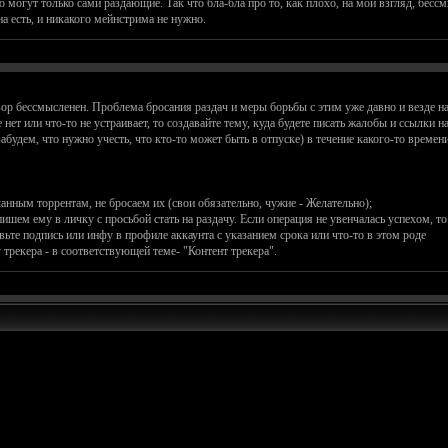
 могут только сами раздающие. Так что бла-бла про то, как плохо, на мой взгляд, бессм
на есть, и никакого мейнстрима не нужно.
вор бессмысленен. Проблема бросания раздач и меры борьбы с этим уже давно и везде н
нет или что-то не устраивает, то создавайте тему, куда будете писать жалобы и ссылки 
абудем, что нужно учесть, что кто-то может быть в отпуске) в течение какого-то времени
чанным торрентам, не бросаем их (свои обязательно, чужие - Желательно);
 пишем ему в личку с просьбой стать на раздачу. Если операция не увенчалась успехом,
тавьте подпись или инфу в профиле аккаунта с указанием срока или что-то в этом роде
 трекера - в соответствующей теме- "Контент трекера".