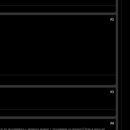
#2
#3
#4
тся из розданного с первого компа + розданное со второго?или я чего-то