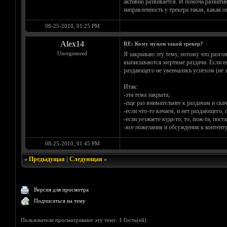
активно развивается. И помочь развитию
направленность у трекера такая, какая о
08-25-2010, 01:25 PM
Alex14
RE: Кому нужен такой трекер?
Unregistered
Я закрываю эту тему, потому что разго
выписываются мертвые раздачи. Если ее 
раздающего не увенчались успехом (не з
Итак:
-эта тема закрыта;
-еще раз внимательнее к раздачам и ска
-если что-то качаем, и нет раздающего,
-если уезжаете куда-то, то, пож-та, пос
-все пожелания и обсуждения к контенту
08-25-2010, 01:45 PM
«
Предыдущая
|
Следующая
»
Версия для просмотра
Подписаться на тему
Пользователи просматривают эту тему: 1 Гость(ей)