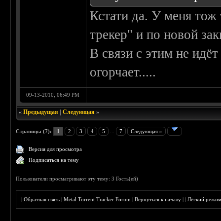
Кстати да. У меня тож
трекер" и по новой зак
В связи с этим не идё
огорчает.....
09-13-2010, 06:49 PM
«
Предыдущая
|
Следующая
»
Страницы (7):
1
2
3
4
5
...
7
Следующая »
Версия для просмотра
Подписаться на тему
Пользователи просматривают эту тему: 3 Гость(ей)
|
Обратная связь
|
Metal Torrent Tracker Forum
|
Вернуться к началу
|
|
Лёгкий режи