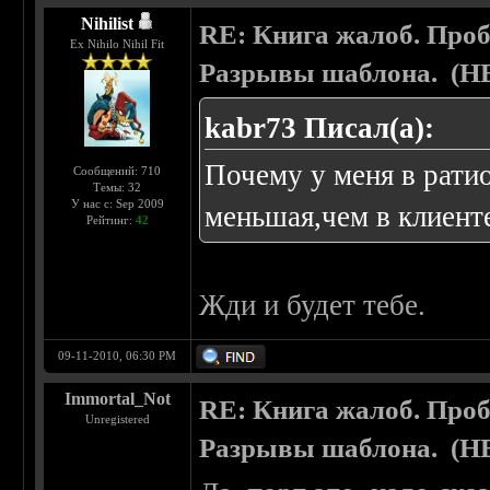
Nihilist
RE: Книга жалоб. Про
Ex Nihilo Nihil Fit
Разрывы шаблона. (
kabr73 Писал(а):
Почему у меня в ратио
Сообщений: 710
Темы: 32
У нас с: Sep 2009
меньшая,чем в клиент
Рейтинг:
42
Жди и будет тебе.
09-11-2010, 06:30 PM
Immortal_Not
RE: Книга жалоб. Про
Unregistered
Разрывы шаблона. (