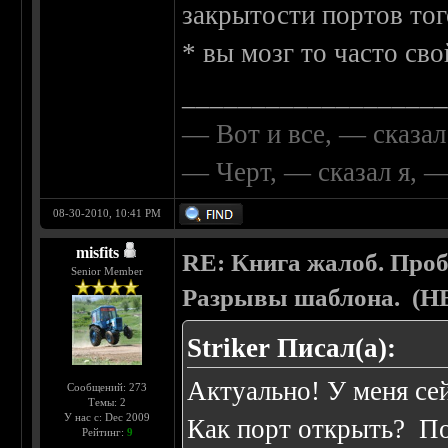
закрытости портов того
* вы мозг то часто сво
__________________
— Вот и все, — сказал
— Черт, — сказал я, 
08-30-2010, 10:41 PM
misfits
RE: Книга жалоб. Про
Senior Member
Разрывы шаблона. (
Striker Писал(а):
Актуально! У меня сей
Сообщений: 273
Темы: 2
У нас с: Dec 2009
Как порт открыть? По
Рейтинг:
9