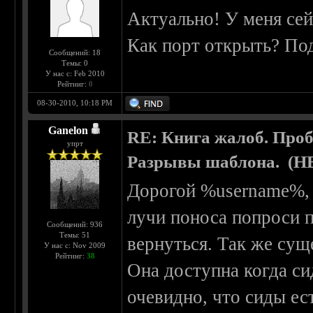
Актуально! У меня сей
Как порт открыть? Под
Сообщений: 18
Темы: 0
У нас с: Feb 2010
Рейтинг:
0
08-30-2010, 10:18 PM
Ganelon
RE: Книга жалоб. Про
упрт
Разрывы шаблона. (
Дорогой %username%, 
лучи поноса попроси п
Сообщений: 936
Темы: 51
вернуться. Так же сущ
У нас с: Nov 2009
Рейтинг:
38
Она доступна когда сид
очевидно, что сиды ес