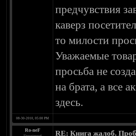
предчувствия зав
каверз посетите
то милости прос
Уважаемые това
просьба не созд
на брата, а все 
здесь.
08-30-2010, 05:00 PM
Ro-neF
RE: Книга жалоб. Про
Unregistered