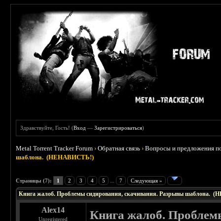
Здравствуйте, Гость! (
Вход
—
Зарегистрироваться
)
Metal Torrent Tracker Forum
›
Обратная связь
›
Вопросы и предложения по
шаблона. (НЕНАВИСТЬ!)
 0
Страницы (7):
1
2
3
4
5
...
7
Следующая »
Книга жалоб. Проблемы сидирования, скачивания. Разрывы шаблона. 
Alex14
Книга жалоб. Проблем
Unregistered