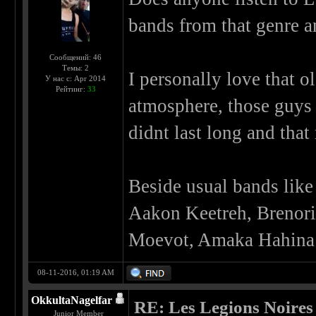
bands from that genre a
Сообщений: 46
Темы: 2
I personally love that o
У нас с: Apr 2014
Рейтинг:
33
atmosphere, those guys 
didnt last long and that
Beside usual bands like
Aakon Keetreh, Brenorit
Moevot, Amaka Hahina e
08-11-2016, 01:19 AM
OkkultaNagelfar
RE: Les Legions Noires
Junior Member