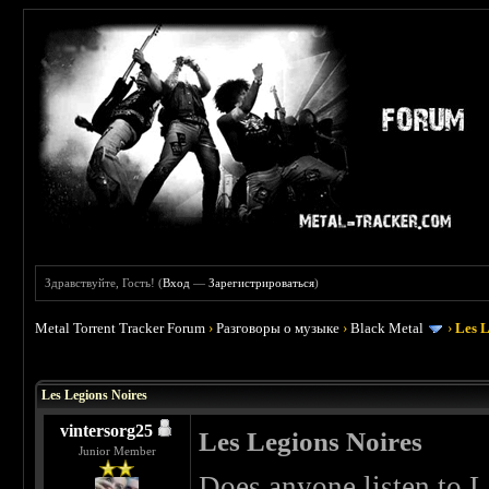
Здравствуйте, Гость! (
Вход
—
Зарегистрироваться
)
Metal Torrent Tracker Forum
›
Разговоры о музыке
›
Black Metal
›
Les L
 0
Les Legions Noires
vintersorg25
Les Legions Noires
Junior Member
Does anyone listen to L