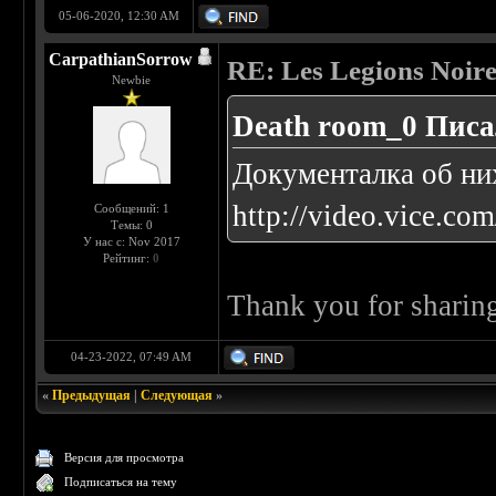
05-06-2020, 12:30 AM
CarpathianSorrow
RE: Les Legions Noire
Newbie
Death room_0 Писа
Документалка об ни
http://video.vice.co
Сообщений: 1
Темы: 0
У нас с: Nov 2017
Рейтинг:
0
Thank you for sharing 
04-23-2022, 07:49 AM
«
Предыдущая
|
Следующая
»
Версия для просмотра
Подписаться на тему