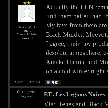
Actually the LLN remain
find them better than t
My favs from them are,
Сообщений: 30
Темы: 0
Black Murder, Moevot,
У нас с: Jul 2014
Рейтинг:
8
I agree, their raw pro
desolate atmosphere, e
Amaka Hahina and Moev
on a cold winter night 
08-15-2016, 06:27 PM
Carnagexx
RE: Les Legions Noires
Unregistered
Vlad Tepes and Black 