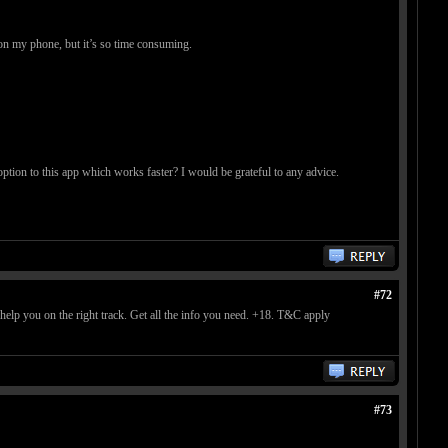
 on my phone, but it’s so time consuming.
tion to this app which works faster? I would be grateful to any advice.
#72
lp you on the right track. Get all the info you need. +18. T&C apply
#73