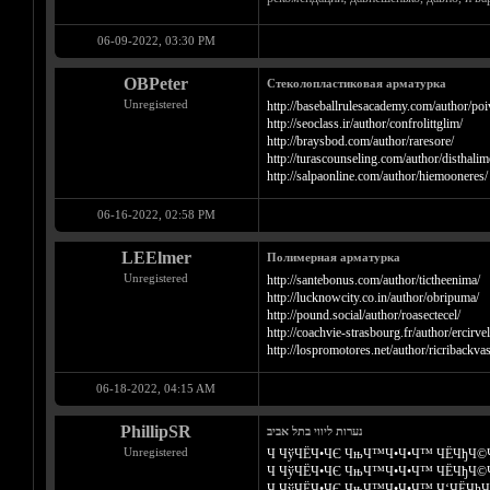
06-09-2022, 03:30 PM
OBPeter
Стеколопластиковая арматурка
Unregistered
http://baseballrulesacademy.com/author/poi
http://seoclass.ir/author/confrolittglim/
http://braysbod.com/author/raresore/
http://turascounseling.com/author/disthalim
http://salpaonline.com/author/hiemooneres/
06-16-2022, 02:58 PM
LEElmer
Полимерная арматурка
Unregistered
http://santebonus.com/author/tictheenima/
http://lucknowcity.co.in/author/obripuma/
http://pound.social/author/roasectecel/
http://coachvie-strasbourg.fr/author/ercirve
http://lospromotores.net/author/ricribackvas
06-18-2022, 04:15 AM
PhillipSR
נערות ליווי בתל אביב
Unregistered
Ч ЧўЧЁЧ•ЧЄ ЧњЧ™Ч•Ч•Ч™ ЧЁЧђЧ©Ч
Ч ЧўЧЁЧ•ЧЄ ЧњЧ™Ч•Ч•Ч™ ЧЁЧђЧ©Ч
Ч ЧўЧЁЧ•ЧЄ ЧњЧ™Ч•Ч•Ч™ Ч‘ЧЁЧћЧ