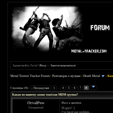
Здравствуйте, Гость! (
Вход
—
Зарегистрироваться
)
Metal Torrent Tracker Forum
›
Разговоры о музыке
›
Death Metal
›
Как
Голосов: 3 - Средняя оценка: 3.33
1
2
3
4
5
Страницы (8):
« Предыдущая
1
...
4
5
6
7
8
Какая по вашему самая тяжёлая MDM группа?
OrvalPow
Have a question
Unregistered
Hi guys! :]
I’ve faced one problem…