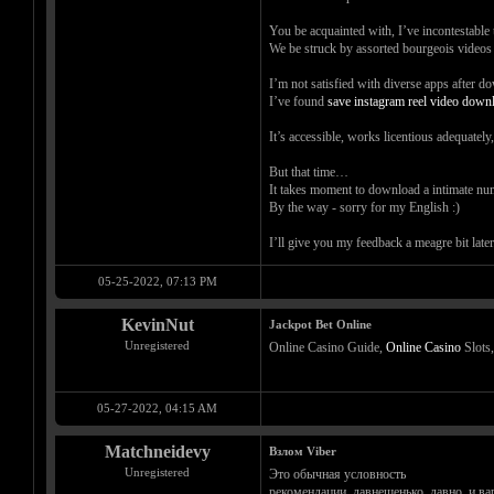
You be acquainted with, I’ve incontestable to
We be struck by assorted bourgeois videos b
I’m not satisfied with diverse apps after 
I’ve found
save instagram reel video down
It’s accessible, works licentious adequately
But that time…
It takes moment to download a intimate num
By the way - sorry for my English :)
I’ll give you my feedback a meagre bit later
05-25-2022, 07:13 PM
KevinNut
Jackpot Bet Online
Unregistered
Online Casino Guide,
Online Casino
Slots,
05-27-2022, 04:15 AM
Matchneidevy
Взлом Viber
Unregistered
Это обычная условность
рекомендации, давнешенько, давно, и в