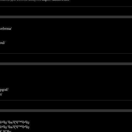
veferma/
oul/
lpgraf/
t/
•Чџ ЧњЧ¦Ч™Ч•Чџ
•Чџ ЧњЧ¦Ч™Ч•Чџ
Є Ч’Чџ