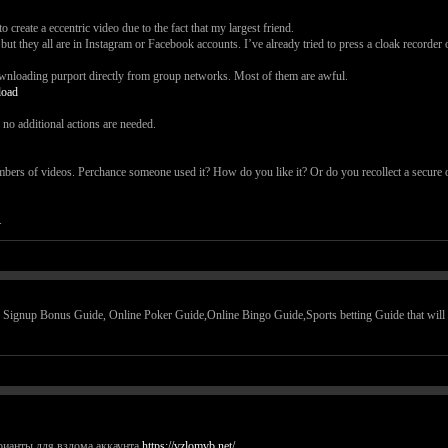
 create a eccentric video due to the fact that my largest friend.
ut they all are in Instagram or Facebook accounts. I’ve already tried to press a cloak recorder
downloading purport directly from group networks. Most of them are awful.
load
, no additional actions are needed.
bers of videos. Perchance someone used it? How do you like it? Or do you recollect a secure op
.
 Signup Bonus Guide, Online Poker Guide,Online Bingo Guide,Sports betting Guide that will he
арианты для взлома аккаунта
https://vzlomvb.net/
.