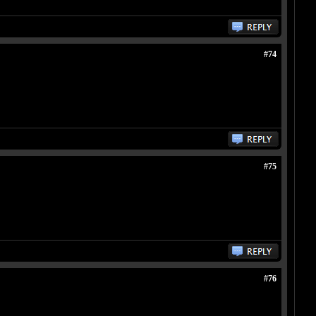
#74
#75
#76