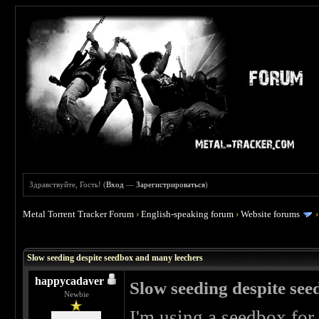
Здравствуйте, Гость! (
Вход
—
Зарегистрироваться
)
Metal Torrent Tracker Forum
›
English-speaking forum
›
Website forums
 0
Slow seeding despite seedbox and many leechers
happycadaver
Slow seeding despite se
Newbie
I'm using a seedbox for 