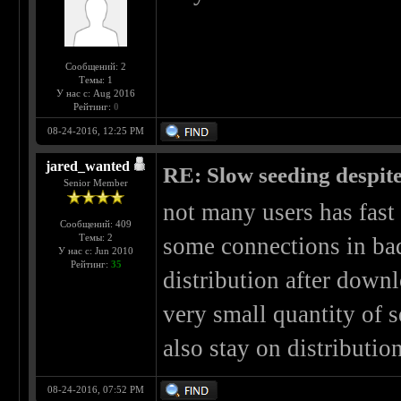
Сообщений: 2
Темы: 1
У нас с: Aug 2016
Рейтинг:
0
08-24-2016, 12:25 PM
jared_wanted
RE: Slow seeding despit
Senior Member
not many users has fast 
Сообщений: 409
Темы: 2
some connections in bad
У нас с: Jun 2010
Рейтинг:
35
distribution after down
very small quantity of 
also stay on distributi
08-24-2016, 07:52 PM