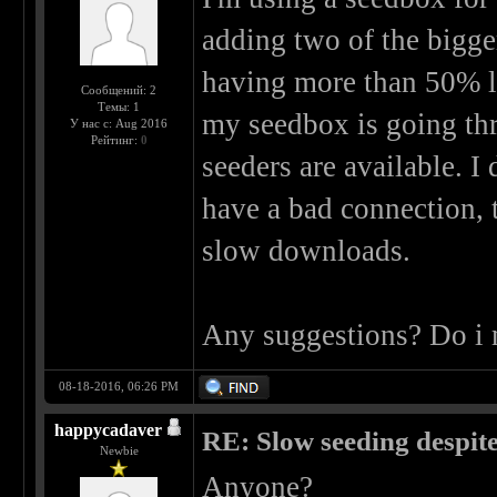
adding two of the bigger
having more than 50% le
Сообщений: 2
Темы: 1
my seedbox is going th
У нас с: Aug 2016
Рейтинг:
0
seeders are available. I 
have a bad connection, t
slow downloads.
Any suggestions? Do i
08-18-2016, 06:26 PM
happycadaver
RE: Slow seeding despit
Newbie
Anyone?