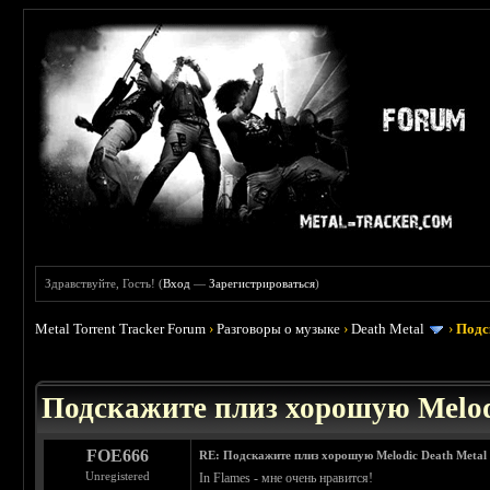
Здравствуйте, Гость! (
Вход
—
Зарегистрироваться
)
Metal Torrent Tracker Forum
›
Разговоры о музыке
›
Death Metal
›
Подс
 3.4
Подскажите плиз хорошую Melod
FOE666
RE: Подскажите плиз хорошую Melodic Death Metal
Unregistered
In Flames - мне очень нравится!