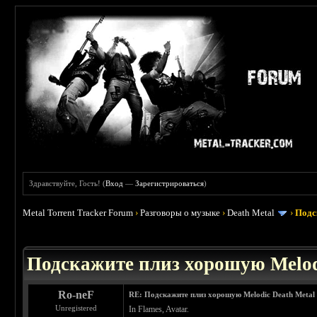
Здравствуйте, Гость! (
Вход
—
Зарегистрироваться
)
Metal Torrent Tracker Forum
›
Разговоры о музыке
›
Death Metal
›
Подс
 3.4
Подскажите плиз хорошую Melod
Ro-neF
RE: Подскажите плиз хорошую Melodic Death Metal
Unregistered
In Flames, Avatar.